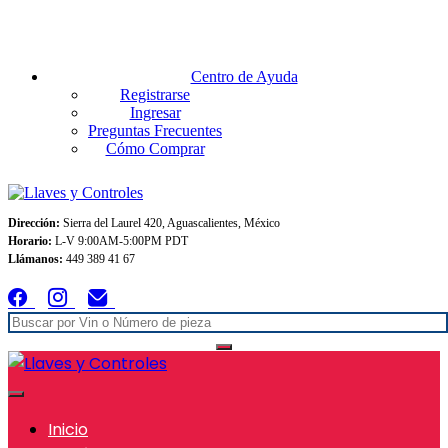
Envios GRATIS A TODO MEXICO en pedidos superiores $999
Centro de Ayuda
Registrarse
Ingresar
Preguntas Frecuentes
Cómo Comprar
Dirección:
Sierra del Laurel 420, Aguascalientes, México
Horario:
L-V 9:00AM-5:00PM PDT
Llámanos:
449 389 41 67
Inicio