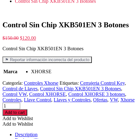
Control Sin Chip XKB501EN 3 Botones
Control Sin Chip XKB501EN 3 Botones
$
150.00
$
120.00
Control Sin Chip XKB501EN 3 Botones
⚑ Reportar información incorrecta del producto
Marca
XHORSE
Categoría:
Controles Xhorse
Etiquetas:
Cerrajeria Control Key
,
Control de Llaves
,
Control Sin Chip XKB501EN 3 Botones
,
Control VW
,
Control XHORSE
,
Control XHORSE 3 botones
,
Controles
,
Llave Control
,
Llaves y Controles
,
Ofertas
,
VW
,
Xhorse
Control
Sin
Add to cart
Chip
Add to Wishlist
XKB501EN
Add to Wishlist
3
Botones
Description
cantidad