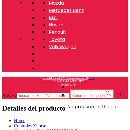
Mazda
Mercedes Benz
Mini
Nissan
Renault
Toyota
Volkswagen
Sierra del Laurel 420, Aguascalientes, México
L-V 9:00AM-5:00PM PDT
449 389 41 67
0
Buscar:
Botón de búsqueda
No products in the cart.
Detalles del producto
Home
Controles Xhorse