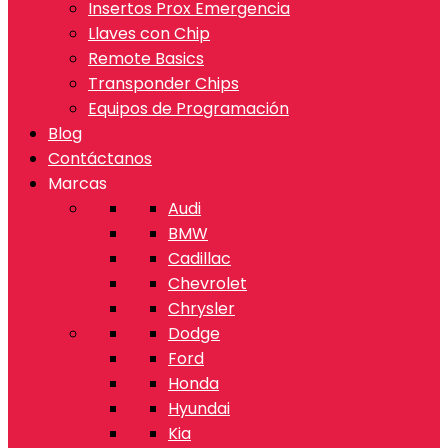
Insertos Prox Emergencia
Llaves con Chip
Remote Basics
Transponder Chips
Equipos de Programación
Blog
Contáctanos
Marcas
Audi
BMW
Cadillac
Chevrolet
Chrysler
Dodge
Ford
Honda
Hyundai
Kia