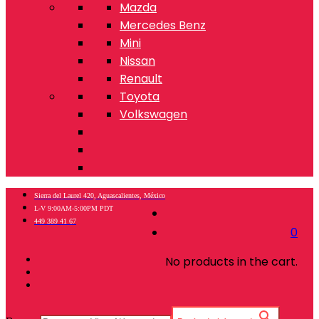
Mazda
Mercedes Benz
Mini
Nissan
Renault
Toyota
Volkswagen
Sierra del Laurel 420, Aguascalientes, México
L-V 9:00AM-5:00PM PDT
449 389 41 67
0
No products in the cart.