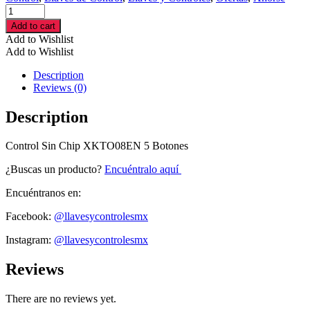
Control
Sin
Add to cart
Chip
Add to Wishlist
XKTO08EN
Add to Wishlist
5
Botones
Description
cantidad
Reviews (0)
Description
Control Sin Chip XKTO08EN 5 Botones
¿Buscas un producto?
Encuéntralo aquí
Encuéntranos en:
Facebook:
@llavesycontrolesmx
Instagram:
@llavesycontrolesmx
Reviews
There are no reviews yet.