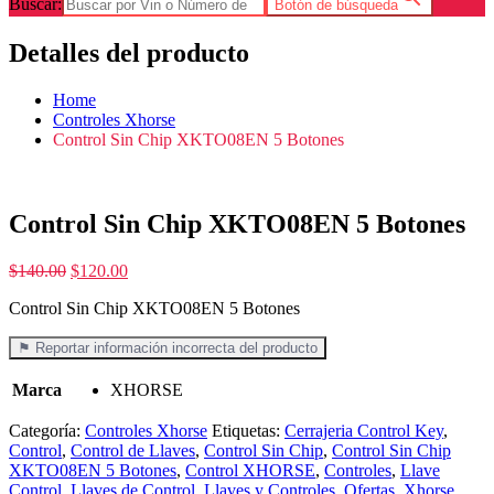
Buscar:
Botón de búsqueda
Detalles del producto
Home
Controles Xhorse
Control Sin Chip XKTO08EN 5 Botones
Control Sin Chip XKTO08EN 5 Botones
$
140.00
$
120.00
Control Sin Chip XKTO08EN 5 Botones
⚑ Reportar información incorrecta del producto
Marca
XHORSE
Categoría:
Controles Xhorse
Etiquetas:
Cerrajeria Control Key
,
Control
,
Control de Llaves
,
Control Sin Chip
,
Control Sin Chip
XKTO08EN 5 Botones
,
Control XHORSE
,
Controles
,
Llave
Control
,
Llaves de Control
,
Llaves y Controles
,
Ofertas
,
Xhorse