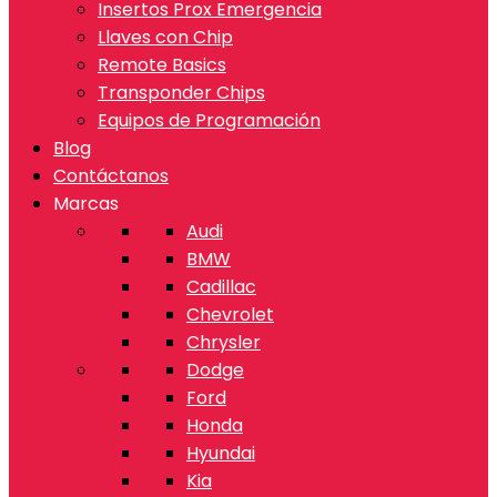
Insertos Prox Emergencia
Llaves con Chip
Remote Basics
Transponder Chips
Equipos de Programación
Blog
Contáctanos
Marcas
Audi
BMW
Cadillac
Chevrolet
Chrysler
Dodge
Ford
Honda
Hyundai
Kia