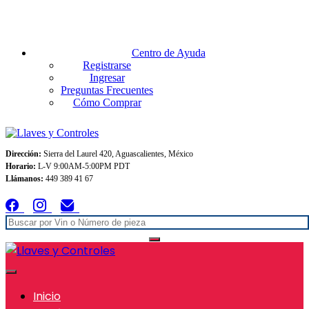
Envios GRATIS A TODO MEXICO en pedidos superiores $999
Centro de Ayuda
Registrarse
Ingresar
Preguntas Frecuentes
Cómo Comprar
Dirección:
Sierra del Laurel 420, Aguascalientes, México
Horario:
L-V 9:00AM-5:00PM PDT
Llámanos:
449 389 41 67
Inicio