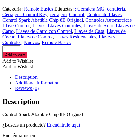
Categoría:
Remote Basics
Etiquetas:
: Cerrajera MG
,
cerrajeria
,
Cerrajeria Control Key
,
cerrajero
,
Control
,
Control de Llaves
,
Control Spark Abatible Chip 8E Original
,
Controles Automotrices
,
Llave Control
,
Llaves
,
Llaves Controles
,
Llaves de Auto
,
Llaves de
Carro
,
Llaves de Carro con Control
,
Llaves de Casa
,
Llaves de
Coche
,
Llaves de Control
,
Llaves Residenciales
,
Llaves y
Controles
,
Nuevos
,
Remote Basics
Control
Spark
Add to cart
Abatible
Add to Wishlist
Chip
Add to Wishlist
8E
Original
Description
cantidad
Additional information
Reviews (0)
Description
Control Spark Abatible Chip 8E Original
¿Buscas un producto?
Encuéntralo aquí
Encuéntranos en: