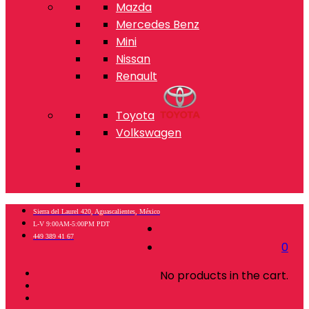
Mazda
Mercedes Benz
Mini
Nissan
Renault
Toyota
Volkswagen
Sierra del Laurel 420, Aguascalientes, México
L-V 9:00AM-5:00PM PDT
449 389 41 67
0
No products in the cart.