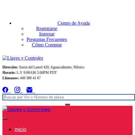
Envios GRATIS A TODO MEXICO en pedidos superiores $999
Centro de Ayuda
Registrarse
Ingresar
Preguntas Frecuentes
Cómo Comprar
Dirección:
Sierra del Laurel 420, Aguascalientes, México
Horario:
L-V 9:00AM-5:00PM PDT
Llámanos:
449 389 41 67
Inicio