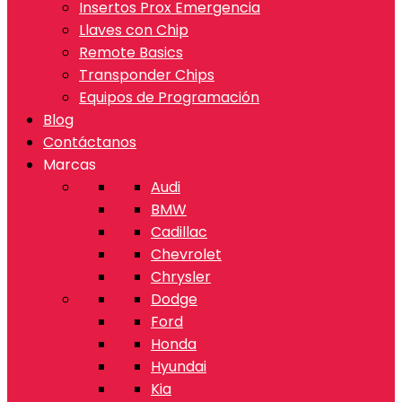
Insertos Prox Emergencia
Llaves con Chip
Remote Basics
Transponder Chips
Equipos de Programación
Blog
Contáctanos
Marcas
Audi
BMW
Cadillac
Chevrolet
Chrysler
Dodge
Ford
Honda
Hyundai
Kia