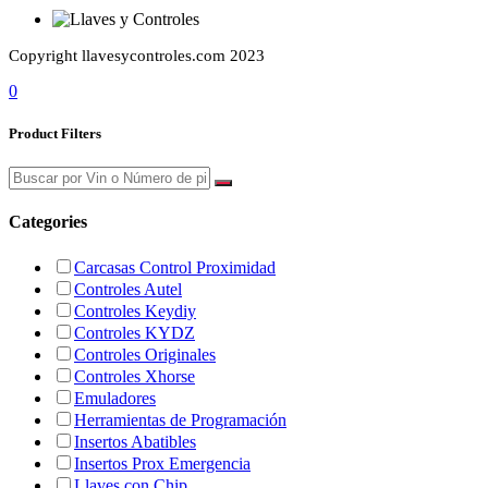
Copyright llavesycontroles.com 2023
0
Product Filters
Categories
Carcasas Control Proximidad
Controles Autel
Controles Keydiy
Controles KYDZ
Controles Originales
Controles Xhorse
Emuladores
Herramientas de Programación
Insertos Abatibles
Insertos Prox Emergencia
Llaves con Chip