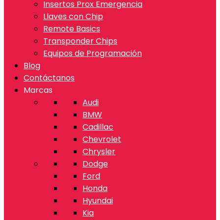
Insertos Prox Emergencia
Llaves con Chip
Remote Basics
Transponder Chips
Equipos de Programación
Blog
Contáctanos
Marcas
Audi
BMW
Cadillac
Chevrolet
Chrysler
Dodge
Ford
Honda
Hyundai
Kia