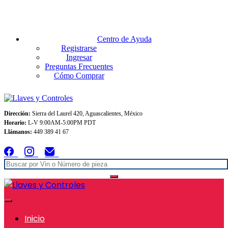
Envios GRATIS A TODO MEXICO en pedidos superiores $999
Centro de Ayuda
Registrarse
Ingresar
Preguntas Frecuentes
Cómo Comprar
Dirección:
Sierra del Laurel 420, Aguascalientes, México
Horario:
L-V 9:00AM-5:00PM PDT
Llámanos:
449 389 41 67
Inicio