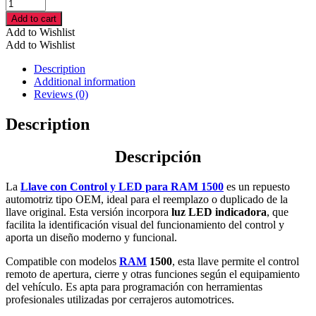
Llave
con
Add to cart
Control
Add to Wishlist
y
Add to Wishlist
LED
para
Description
RAM
Additional information
1500
Reviews (0)
–
OEM
Description
cantidad
Descripción
La
Llave con Control y LED para RAM 1500
es un repuesto
automotriz tipo OEM, ideal para el reemplazo o duplicado de la
llave original. Esta versión incorpora
luz LED indicadora
, que
facilita la identificación visual del funcionamiento del control y
aporta un diseño moderno y funcional.
Compatible con modelos
RAM
1500
, esta llave permite el control
remoto de apertura, cierre y otras funciones según el equipamiento
del vehículo. Es apta para programación con herramientas
profesionales utilizadas por cerrajeros automotrices.