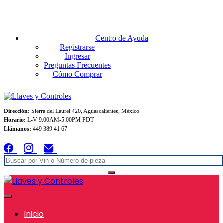
Envios GRATIS A TODO MEXICO en pedidos superiores $999
Centro de Ayuda
Registrarse
Ingresar
Preguntas Frecuentes
Cómo Comprar
Dirección:
Sierra del Laurel 420, Aguascalientes, México
Horario:
L-V 9:00AM-5:00PM PDT
Llámanos:
449 389 41 67
Inicio