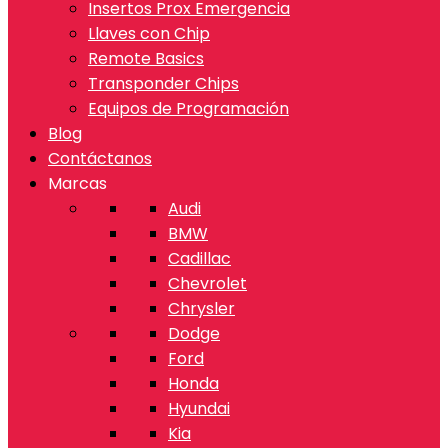
Insertos Prox Emergencia
Llaves con Chip
Remote Basics
Transponder Chips
Equipos de Programación
Blog
Contáctanos
Marcas
Audi
BMW
Cadillac
Chevrolet
Chrysler
Dodge
Ford
Honda
Hyundai
Kia