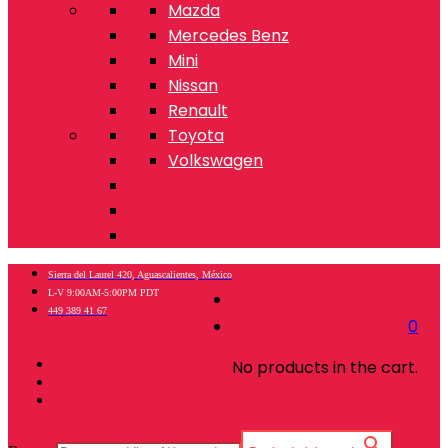
Mazda
Mercedes Benz
Mini
Nissan
Renault
Toyota
Volkswagen
Sierra del Laurel 420, Aguascalientes, México
L-V 9:00AM-5:00PM PDT
449 389 41 67
0
No products in the cart.