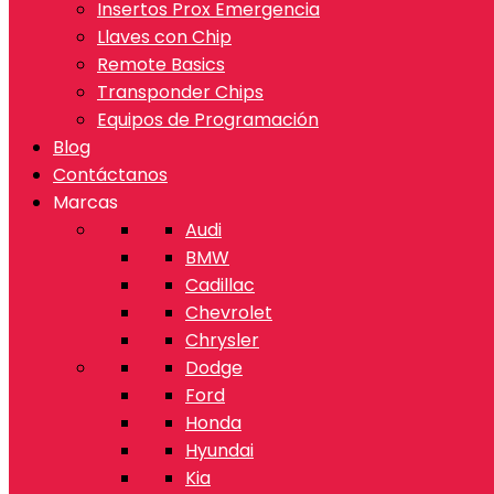
Insertos Prox Emergencia
Llaves con Chip
Remote Basics
Transponder Chips
Equipos de Programación
Blog
Contáctanos
Marcas
Audi
BMW
Cadillac
Chevrolet
Chrysler
Dodge
Ford
Honda
Hyundai
Kia