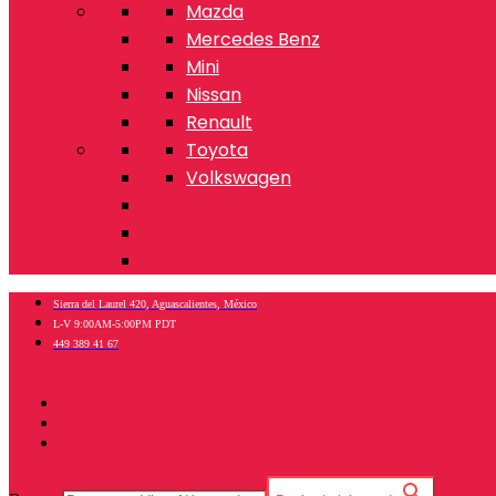
Mazda
Mercedes Benz
Mini
Nissan
Renault
Toyota
Volkswagen
Sierra del Laurel 420, Aguascalientes, México
L-V 9:00AM-5:00PM PDT
449 389 41 67