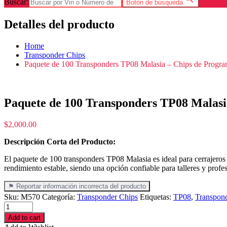
Buscar:
Botón de búsqueda
Detalles del producto
Home
Transponder Chips
Paquete de 100 Transponders TP08 Malasia – Chips de Program
Paquete de 100 Transponders TP08 Malasi
$
2,000.00
Descripción Corta del Producto:
El paquete de 100 transponders TP08 Malasia es ideal para cerrajeros 
rendimiento estable, siendo una opción confiable para talleres y profes
⚑ Reportar información incorrecta del producto
Sku:
M570
Categoría:
Transponder Chips
Etiquetas:
TP08
,
Transpon
Paquete
de
Add to cart
100