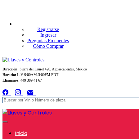
Envios GRATIS A TODO MEXICO en pedidos superiores $999
Registrarse
Ingresar
Preguntas Frecuentes
Cómo Comprar
Dirección:
Sierra del Laurel 420, Aguascalientes, México
Horario:
L-V 9:00AM-5:00PM PDT
Llámanos:
449 389 41 67
Inicio