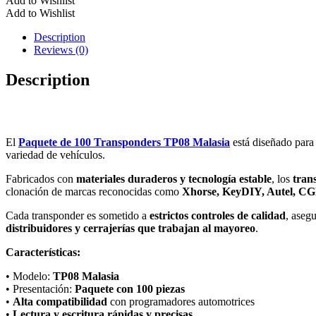
Add to Wishlist
Transponders
Add to Wishlist
TP08
Malasia
Description
–
Reviews (0)
Chips
de
Description
Programación
Automotriz
para
Llaves
y
El
Paquete de 100 Transponders TP08 Malasia
está diseñado par
Controles
variedad de vehículos.
cantidad
Fabricados con
materiales duraderos y tecnología estable
, los
tran
clonación de marcas reconocidas como
Xhorse, KeyDIY, Autel, C
Cada transponder es sometido a
estrictos controles de calidad
, aseg
distribuidores y cerrajerías que trabajan al mayoreo
.
Características:
• Modelo:
TP08 Malasia
• Presentación:
Paquete con 100 piezas
•
Alta compatibilidad
con programadores automotrices
•
Lectura y escritura rápidas y precisas