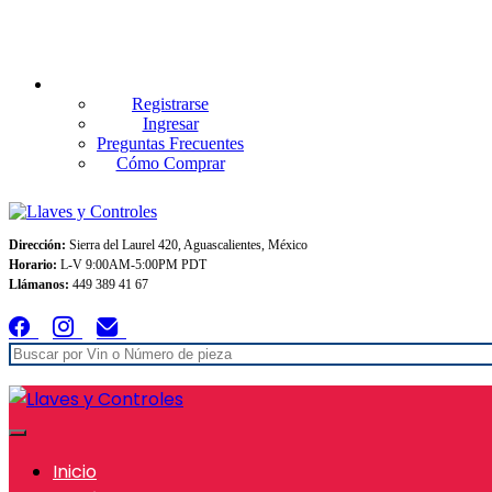
Envios GRATIS A TODO MEXICO en pedidos superiores $999
Registrarse
Ingresar
Preguntas Frecuentes
Cómo Comprar
Dirección:
Sierra del Laurel 420, Aguascalientes, México
Horario:
L-V 9:00AM-5:00PM PDT
Llámanos:
449 389 41 67
Inicio