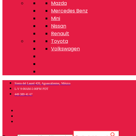
Mazda
Mercedes Benz
Mini
Nissan
Renault
Toyota
Volkswagen
Sierra del Laurel 420, Aguascalientes, México
L-V 9:00AM-5:00PM PDT
449 389 41 67