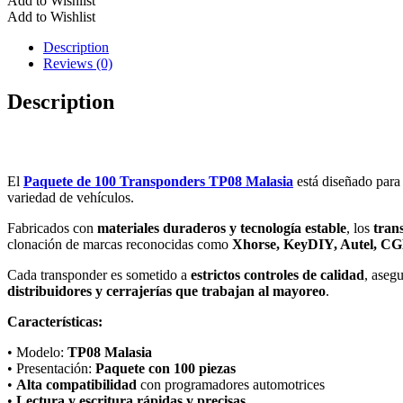
Add to Wishlist
Transponders
Add to Wishlist
TP08
Malasia
Description
–
Reviews (0)
Chips
de
Description
Programación
Automotriz
para
Llaves
y
El
Paquete de 100 Transponders TP08 Malasia
está diseñado par
Controles
variedad de vehículos.
cantidad
Fabricados con
materiales duraderos y tecnología estable
, los
tran
clonación de marcas reconocidas como
Xhorse, KeyDIY, Autel, C
Cada transponder es sometido a
estrictos controles de calidad
, aseg
distribuidores y cerrajerías que trabajan al mayoreo
.
Características:
• Modelo:
TP08 Malasia
• Presentación:
Paquete con 100 piezas
•
Alta compatibilidad
con programadores automotrices
•
Lectura y escritura rápidas y precisas