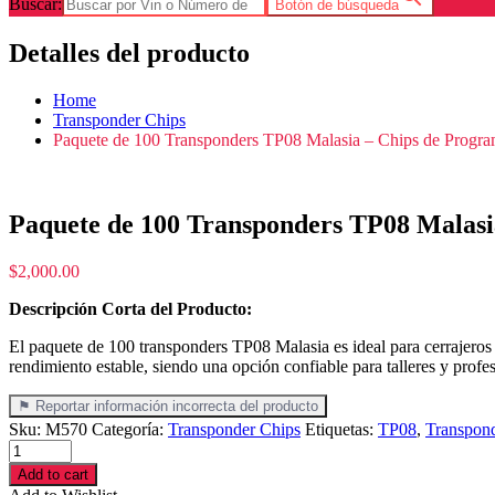
Buscar:
Botón de búsqueda
Detalles del producto
Home
Transponder Chips
Paquete de 100 Transponders TP08 Malasia – Chips de Program
Paquete de 100 Transponders TP08 Malasi
$
2,000.00
Descripción Corta del Producto:
El paquete de 100 transponders TP08 Malasia es ideal para cerrajeros 
rendimiento estable, siendo una opción confiable para talleres y profes
⚑ Reportar información incorrecta del producto
Sku:
M570
Categoría:
Transponder Chips
Etiquetas:
TP08
,
Transpon
Paquete
de
Add to cart
100