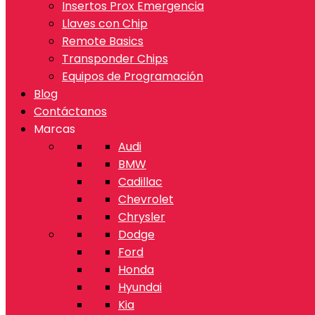
Insertos Prox Emergencia
Llaves con Chip
Remote Basics
Transponder Chips
Equipos de Programación
Blog
Contáctanos
Marcas
Audi
BMW
Cadillac
Chevrolet
Chrysler
Dodge
Ford
Honda
Hyundai
Kia