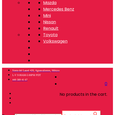
Mazda
Mercedes Benz
Mini
Nissan
Renault
Toyota
Volkswagen
Sierra del Laurel 420, Aguascalientes, México
L-V 9:00AM-5:00PM PDT
449 389 41 67
0
No products in the cart.