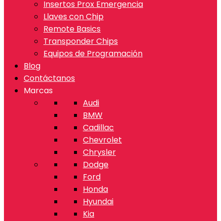
Insertos Prox Emergencia
Llaves con Chip
Remote Basics
Transponder Chips
Equipos de Programación
Blog
Contáctanos
Marcas
Audi
BMW
Cadillac
Chevrolet
Chrysler
Dodge
Ford
Honda
Hyundai
Kia