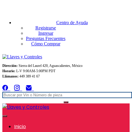
Envios GRATIS A TODO MEXICO en pedidos superiores $999
Centro de Ayuda
Registrarse
Ingresar
Preguntas Frecuentes
Cómo Comprar
Dirección:
Sierra del Laurel 420, Aguascalientes, México
Horario:
L-V 9:00AM-5:00PM PDT
Llámanos:
449 389 41 67
Inicio