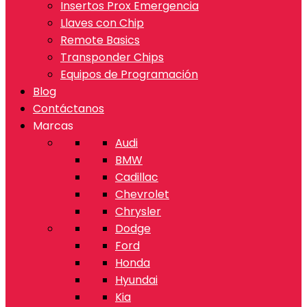
Insertos Prox Emergencia
Llaves con Chip
Remote Basics
Transponder Chips
Equipos de Programación
Blog
Contáctanos
Marcas
Audi
BMW
Cadillac
Chevrolet
Chrysler
Dodge
Ford
Honda
Hyundai
Kia