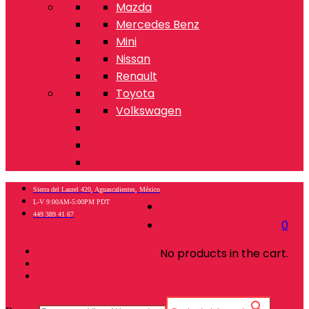
Mazda
Mercedes Benz
Mini
Nissan
Renault
Toyota
Volkswagen
Sierra del Laurel 420, Aguascalientes, México
L-V 9:00AM-5:00PM PDT
449 389 41 67
0
No products in the cart.