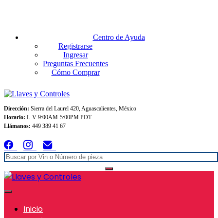
Envios GRATIS A TODO MEXICO en pedidos superiores $999
Centro de Ayuda
Registrarse
Ingresar
Preguntas Frecuentes
Cómo Comprar
Dirección:
Sierra del Laurel 420, Aguascalientes, México
Horario:
L-V 9:00AM-5:00PM PDT
Llámanos:
449 389 41 67
Inicio