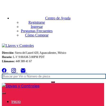
Envios GRATIS A TODO MEXICO en pedidos superiores $999
Centro de Ayuda
Registrarse
Ingresar
Preguntas Frecuentes
Cómo Comprar
Dirección:
Sierra del Laurel 420, Aguascalientes, México
Horario:
L-V 9:00AM-5:00PM PDT
Llámanos:
449 389 41 67
Inicio