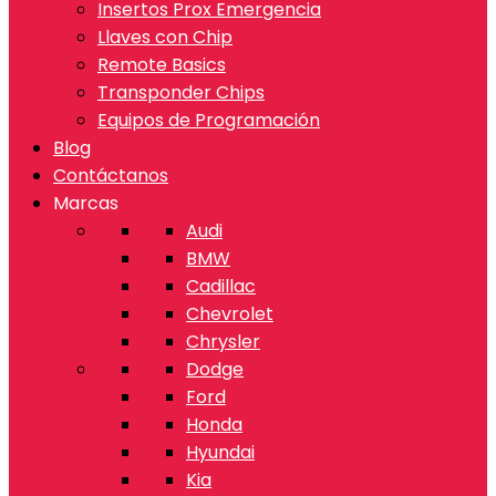
Insertos Prox Emergencia
Llaves con Chip
Remote Basics
Transponder Chips
Equipos de Programación
Blog
Contáctanos
Marcas
Audi
BMW
Cadillac
Chevrolet
Chrysler
Dodge
Ford
Honda
Hyundai
Kia