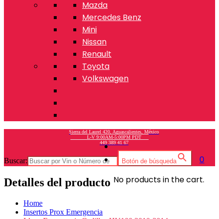
Mazda
Mercedes Benz
Mini
Nissan
Renault
Toyota
Volkswagen
Sierra del Laurel 420, Aguascalientes, México
L-V 9:00AM-5:00PM PDT
449 389 41 67
0
Buscar:
Botón de búsqueda
No products in the cart.
Detalles del producto
Home
Insertos Prox Emergencia