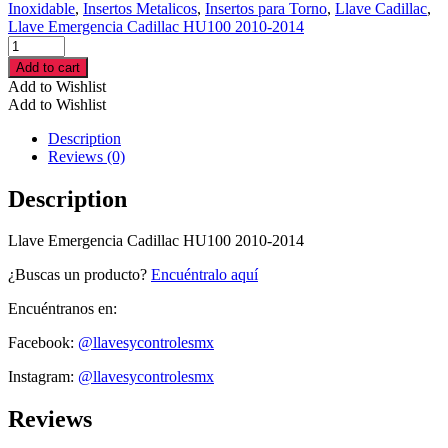
Inoxidable
,
Insertos Metalicos
,
Insertos para Torno
,
Llave Cadillac
,
Llave Emergencia Cadillac HU100 2010-2014
Llave
Emergencia
Add to cart
Cadillac
Add to Wishlist
HU100
Add to Wishlist
2010-
2014
Description
cantidad
Reviews (0)
Description
Llave Emergencia Cadillac HU100 2010-2014
¿Buscas un producto?
Encuéntralo aquí
Encuéntranos en:
Facebook:
@llavesycontrolesmx
Instagram:
@llavesycontrolesmx
Reviews