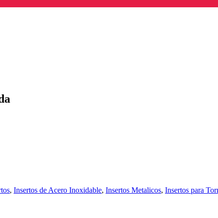
da
rtos
,
Insertos de Acero Inoxidable
,
Insertos Metalicos
,
Insertos para To