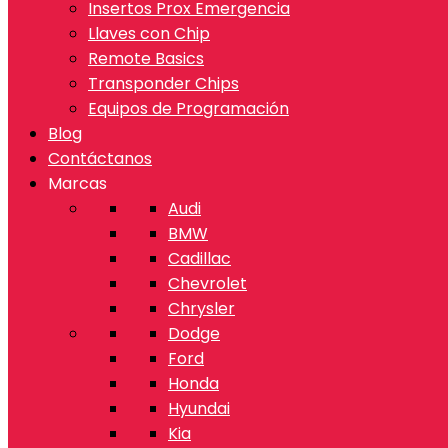
Insertos Prox Emergencia
Llaves con Chip
Remote Basics
Transponder Chips
Equipos de Programación
Blog
Contáctanos
Marcas
Audi
BMW
Cadillac
Chevrolet
Chrysler
Dodge
Ford
Honda
Hyundai
Kia