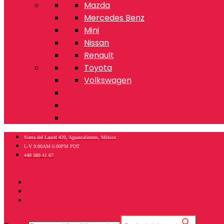
Mazda
Mercedes Benz
Mini
Nissan
Renault
Toyota
Volkswagen
Sierra del Laurel 420, Aguascalientes, México
L-V 9:00AM-5:00PM PDT
449 389 41 67