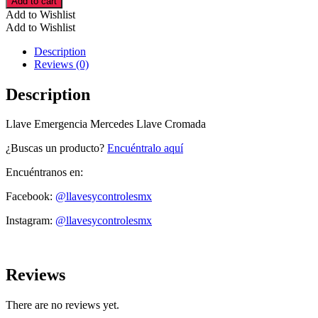
Add to cart
Mercedes
Add to Wishlist
Llave
Add to Wishlist
Cromada
cantidad
Description
Reviews (0)
Description
Llave Emergencia Mercedes Llave Cromada
¿Buscas un producto?
Encuéntralo aquí
Encuéntranos en:
Facebook:
@llavesycontrolesmx
Instagram:
@llavesycontrolesmx
Reviews
There are no reviews yet.