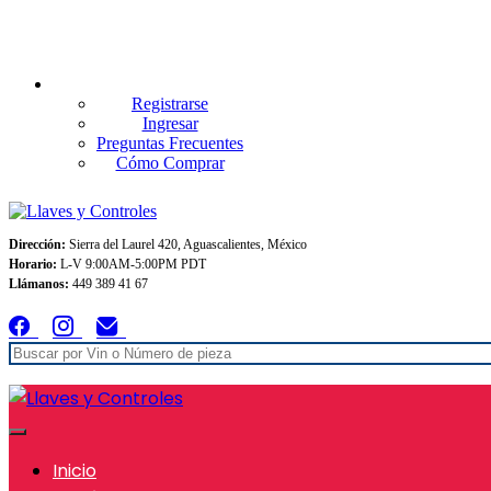
Envios GRATIS A TODO MEXICO en pedidos superiores $999
Registrarse
Ingresar
Preguntas Frecuentes
Cómo Comprar
Dirección:
Sierra del Laurel 420, Aguascalientes, México
Horario:
L-V 9:00AM-5:00PM PDT
Llámanos:
449 389 41 67
Inicio