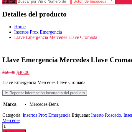
Buscar:
Botón de búsqueda
Detalles del producto
Home
Insertos Prox Emergencia
Llave Emergencia Mercedes Llave Cromada
Llave Emergencia Mercedes Llave Croma
$
60.00
$
40.00
Llave Emergencia Mercedes Llave Cromada
⚑ Reportar información incorrecta del producto
Marca
Mercedes-Benz
Categoría:
Insertos Prox Emergencia
Etiquetas:
Inserto Roscado
,
Inse
Mercedes
Llave
Emergencia