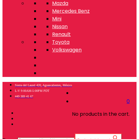
Mazda
Mercedes Benz
Mini
Nissan
Renault
Toyota
Volkswagen
Sierra del Laurel 420, Aguascalientes, México
L-V 9:00AM-5:00PM PDT
449 389 41 67
0
No products in the cart.