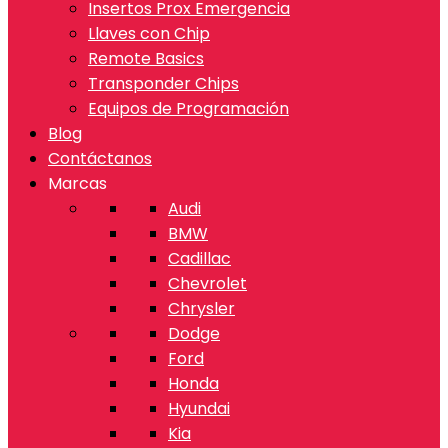
Insertos Prox Emergencia
Llaves con Chip
Remote Basics
Transponder Chips
Equipos de Programación
Blog
Contáctanos
Marcas
Audi
BMW
Cadillac
Chevrolet
Chrysler
Dodge
Ford
Honda
Hyundai
Kia