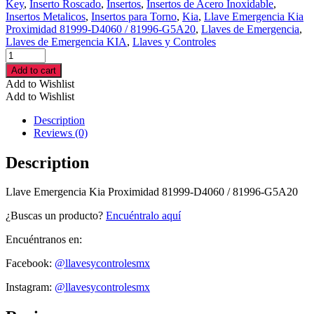
Key
,
Inserto Roscado
,
Insertos
,
Insertos de Acero Inoxidable
,
Insertos Metalicos
,
Insertos para Torno
,
Kia
,
Llave Emergencia Kia
Proximidad 81999-D4060 / 81996-G5A20
,
Llaves de Emergencia
,
Llaves de Emergencia KIA
,
Llaves y Controles
Llave
Emergencia
Add to cart
Kia
Add to Wishlist
Proximidad
Add to Wishlist
81999-
D4060
Description
/
Reviews (0)
81996-
G5A20
Description
cantidad
Llave Emergencia Kia Proximidad 81999-D4060 / 81996-G5A20
¿Buscas un producto?
Encuéntralo aquí
Encuéntranos en:
Facebook:
@llavesycontrolesmx
Instagram:
@llavesycontrolesmx