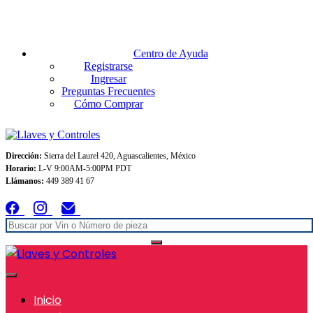
Envios GRATIS A TODO MEXICO en pedidos superiores $999
Centro de Ayuda
Registrarse
Ingresar
Preguntas Frecuentes
Cómo Comprar
Dirección:
Sierra del Laurel 420, Aguascalientes, México
Horario:
L-V 9:00AM-5:00PM PDT
Llámanos:
449 389 41 67
Inicio