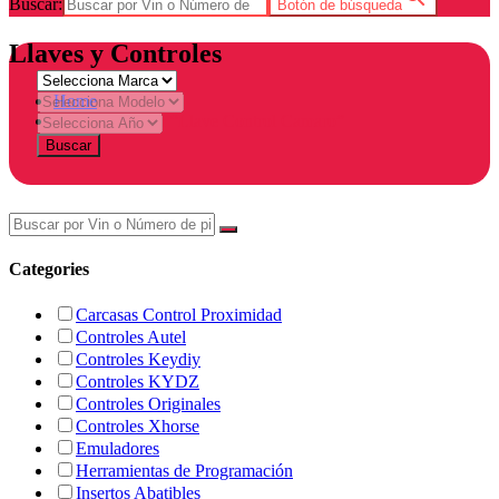
Buscar:
Botón de búsqueda
Llaves y Controles
Home
Products tagged “Llave Control Camaro”
Buscar
Categories
Carcasas Control Proximidad
Controles Autel
Controles Keydiy
Controles KYDZ
Controles Originales
Controles Xhorse
Emuladores
Herramientas de Programación
Insertos Abatibles