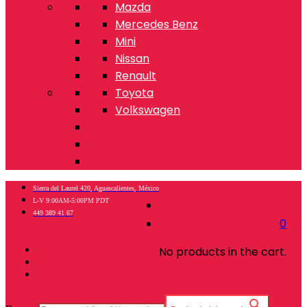
Mazda
Mercedes Benz
Mini
Nissan
Renault
Toyota
Volkswagen
Sierra del Laurel 420, Aguascalientes, México
L-V 9:00AM-5:00PM PDT
449 389 41 67
0
No products in the cart.