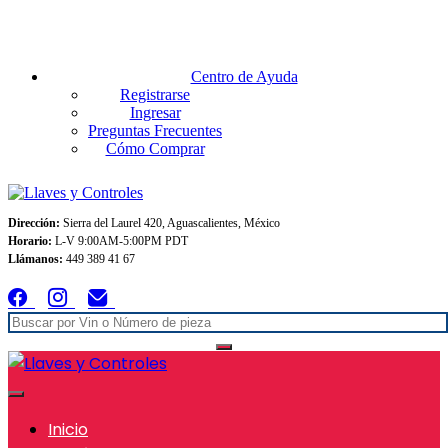
Envios GRATIS A TODO MEXICO en pedidos superiores $999
Centro de Ayuda
Registrarse
Ingresar
Preguntas Frecuentes
Cómo Comprar
Dirección:
Sierra del Laurel 420, Aguascalientes, México
Horario:
L-V 9:00AM-5:00PM PDT
Llámanos:
449 389 41 67
Inicio