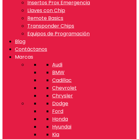
Insertos Prox Emergencia
Llaves con Chip
Remote Basics
Transponder Chips
Equipos de Programación
Blog
Contáctanos
Marcas
Audi
BMW
Cadillac
Chevrolet
Chrysler
Dodge
Ford
Honda
Hyundai
Kia