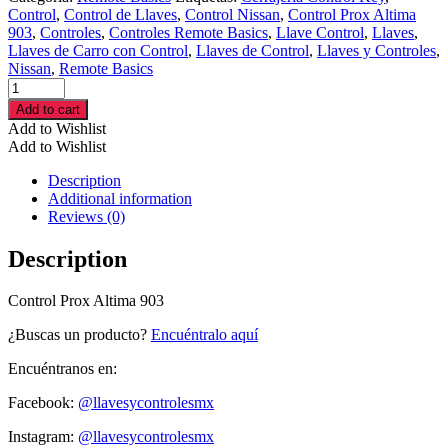
Control
,
Control de Llaves
,
Control Nissan
,
Control Prox Altima
903
,
Controles
,
Controles Remote Basics
,
Llave Control
,
Llaves
,
Llaves de Carro con Control
,
Llaves de Control
,
Llaves y Controles
,
Nissan
,
Remote Basics
Control
Prox
Add to cart
Altima
Add to Wishlist
903
Add to Wishlist
cantidad
Description
Additional information
Reviews (0)
Description
Control Prox Altima 903
¿Buscas un producto?
Encuéntralo aquí
Encuéntranos en:
Facebook:
@llavesycontrolesmx
Instagram:
@llavesycontrolesmx