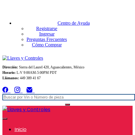
Envios GRATIS A TODO MEXICO en pedidos superiores $999
Centro de Ayuda
Registrarse
Ingresar
Preguntas Frecuentes
Cómo Comprar
Dirección:
Sierra del Laurel 420, Aguascalientes, México
Horario:
L-V 9:00AM-5:00PM PDT
Llámanos:
449 389 41 67
Inicio