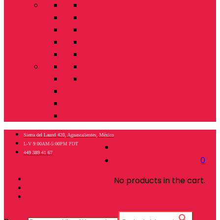
Sierra del Laurel 420, Aguascalientes, México
L-V 9:00AM-5:00PM PDT
449 389 41 67
0
No products in the cart.