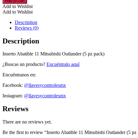
Add to cart
11
Add to Wishlist
Mitsubishi
Add to Wishlist
Outlander
(5
Description
pz
Reviews (0)
pack)
cantidad
Description
Inserto Abatible 11 Mitsubishi Outlander (5 pz pack)
¿Buscas un producto?
Encuéntralo aquí
Encuéntranos en:
Facebook:
@llavesycontrolesmx
Instagram:
@llavesycontrolesmx
Reviews
There are no reviews yet.
Be the first to review “Inserto Abatible 11 Mitsubishi Outlander (5 pz