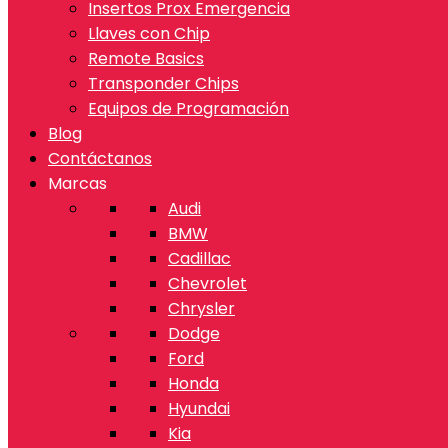
Insertos Prox Emergencia
Llaves con Chip
Remote Basics
Transponder Chips
Equipos de Programación
Blog
Contáctanos
Marcas
Audi
BMW
Cadillac
Chevrolet
Chrysler
Dodge
Ford
Honda
Hyundai
Kia