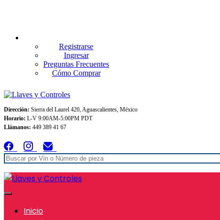
Envios GRATIS A TODO MEXICO en pedidos superiores $999
Registrarse
Ingresar
Preguntas Frecuentes
Cómo Comprar
Dirección:
Sierra del Laurel 420, Aguascalientes, México
Horario:
L-V 9:00AM-5:00PM PDT
Llámanos:
449 389 41 67
Inicio