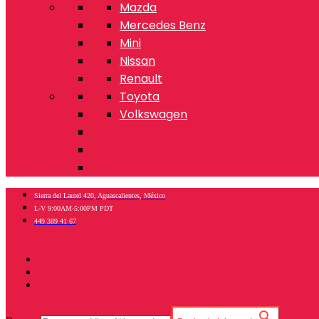
Mazda
Mercedes Benz
Mini
Nissan
Renault
Toyota
Volkswagen
Sierra del Laurel 420, Aguascalientes, México
L-V 9:00AM-5:00PM PDT
449 389 41 67