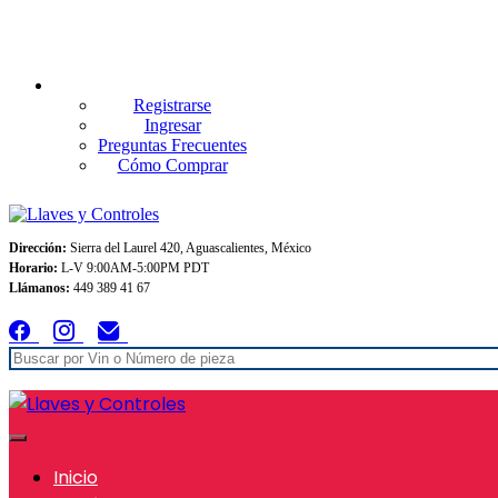
Envios GRATIS A TODO MEXICO en pedidos superiores $999
Registrarse
Ingresar
Preguntas Frecuentes
Cómo Comprar
Dirección:
Sierra del Laurel 420, Aguascalientes, México
Horario:
L-V 9:00AM-5:00PM PDT
Llámanos:
449 389 41 67
Inicio