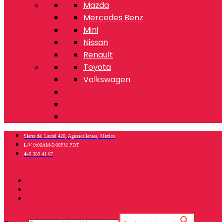
Mazda
Mercedes Benz
Mini
Nissan
Renault
Toyota
Volkswagen
Sierra del Laurel 420, Aguascalientes, México
L-V 9:00AM-5:00PM PDT
449 389 41 67