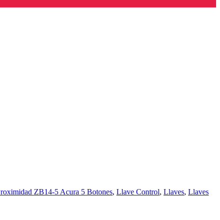
oximidad ZB14-5 Acura 5 Botones
,
Llave Control
,
Llaves
,
Llaves