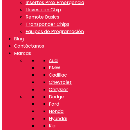
Insertos Prox Emergencia
Llaves con Chip
Remote Basics
Transponder Chips
Equipos de Programación
Blog
Contáctanos
Marcas
Audi
BMW
Cadillac
Chevrolet
Chrysler
Dodge
Ford
Honda
Hyundai
Kia