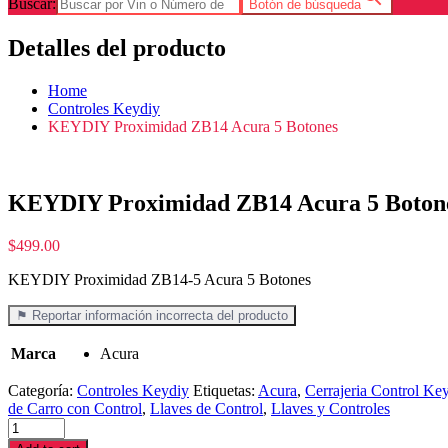
Buscar:
Botón de búsqueda
Detalles del producto
Home
Controles Keydiy
KEYDIY Proximidad ZB14 Acura 5 Botones
KEYDIY Proximidad ZB14 Acura 5 Boton
$
499.00
KEYDIY Proximidad ZB14-5 Acura 5 Botones
⚑ Reportar información incorrecta del producto
Marca
Acura
Categoría:
Controles Keydiy
Etiquetas:
Acura
,
Cerrajeria Control Ke
de Carro con Control
,
Llaves de Control
,
Llaves y Controles
KEYDIY
Proximidad