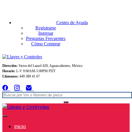
Envios GRATIS A TODO MEXICO en pedidos superiores $999
Centro de Ayuda
Registrarse
Ingresar
Preguntas Frecuentes
Cómo Comprar
Dirección:
Sierra del Laurel 420, Aguascalientes, México
Horario:
L-V 9:00AM-5:00PM PDT
Llámanos:
449 389 41 67
Inicio