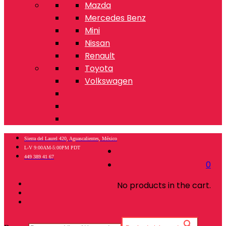
Mazda
Mercedes Benz
Mini
Nissan
Renault
Toyota
Volkswagen
Sierra del Laurel 420, Aguascalientes, México
L-V 9:00AM-5:00PM PDT
449 389 41 67
0
No products in the cart.