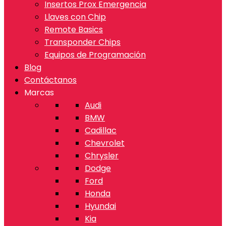
Insertos Prox Emergencia
Llaves con Chip
Remote Basics
Transponder Chips
Equipos de Programación
Blog
Contáctanos
Marcas
Audi
BMW
Cadillac
Chevrolet
Chrysler
Dodge
Ford
Honda
Hyundai
Kia