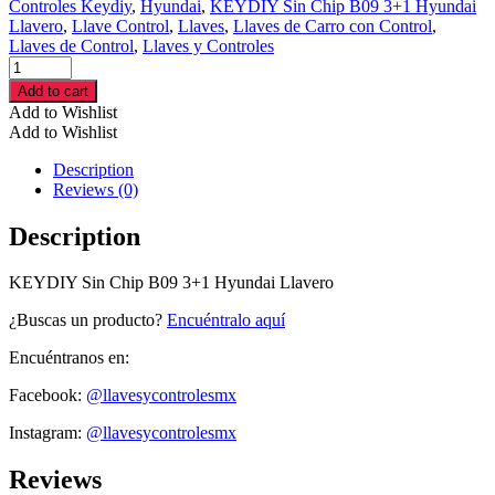
Controles Keydiy
,
Hyundai
,
KEYDIY Sin Chip B09 3+1 Hyundai
Llavero
,
Llave Control
,
Llaves
,
Llaves de Carro con Control
,
Llaves de Control
,
Llaves y Controles
KEYDIY
Sin
Add to cart
Chip
Add to Wishlist
B09
Add to Wishlist
3+1
Hyundai
Description
Llavero
Reviews (0)
cantidad
Description
KEYDIY Sin Chip B09 3+1 Hyundai Llavero
¿Buscas un producto?
Encuéntralo aquí
Encuéntranos en:
Facebook:
@llavesycontrolesmx
Instagram:
@llavesycontrolesmx
Reviews