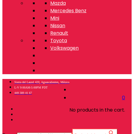
Mazda
Mercedes Benz
Mini
Nissan
Renault
Toyota
Volkswagen
Sierra del Laurel 420, Aguascalientes, México
L-V 9:00AM-5:00PM PDT
449 389 41 67
0
No products in the cart.