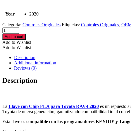
Year
2020
Categoría:
Controles Originales
Etiquetas:
Controles Originales
,
OE
Llave
con
Add to cart
Chip
Add to Wishlist
FLA
Add to Wishlist
para
Toyota
Description
RAV4
Additional information
2020
Reviews (0)
–
Compatible
Description
con
KEYDIY
y
Tango
cantidad
La
Llave con Chip FLA para Toyota RAV4 2020
es un repuesto au
Toyota de nueva generación, garantizando compatibilidad total con el
Esta llave es
compatible con los programadores KEYDIY y Tang