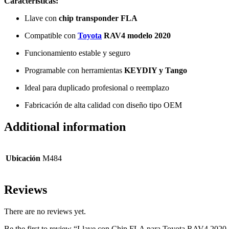
Características:
Llave con
chip transponder FLA
Compatible con
Toyota
RAV4 modelo 2020
Funcionamiento estable y seguro
Programable con herramientas
KEYDIY y Tango
Ideal para duplicado profesional o reemplazo
Fabricación de alta calidad con diseño tipo OEM
Additional information
Ubicación
M484
Reviews
There are no reviews yet.
Be the first to review “Llave con Chip FLA para Toyota RAV4 20