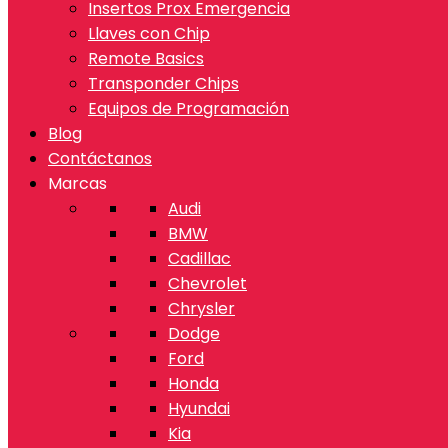
Insertos Prox Emergencia
Llaves con Chip
Remote Basics
Transponder Chips
Equipos de Programación
Blog
Contáctanos
Marcas
Audi
BMW
Cadillac
Chevrolet
Chrysler
Dodge
Ford
Honda
Hyundai
Kia