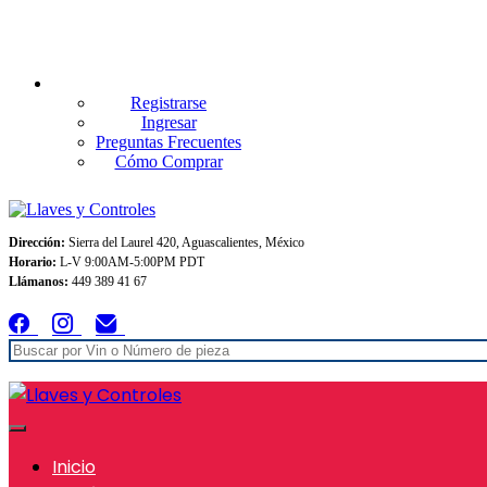
Envios GRATIS A TODO MEXICO en pedidos superiores $999
Registrarse
Ingresar
Preguntas Frecuentes
Cómo Comprar
Dirección:
Sierra del Laurel 420, Aguascalientes, México
Horario:
L-V 9:00AM-5:00PM PDT
Llámanos:
449 389 41 67
Inicio