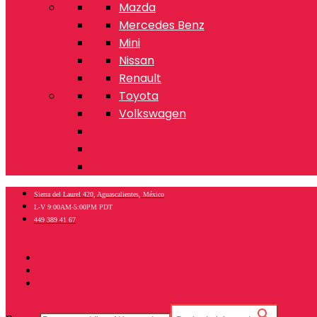
Mazda
Mercedes Benz
Mini
Nissan
Renault
Toyota
Volkswagen
Sierra del Laurel 420, Aguascalientes, México
L-V 9:00AM-5:00PM PDT
449 389 41 67