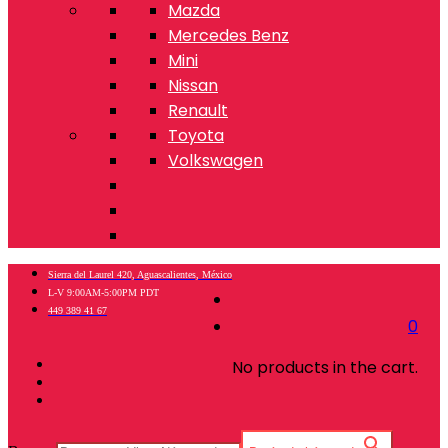
Mazda
Mercedes Benz
Mini
Nissan
Renault
Toyota
Volkswagen
Sierra del Laurel 420, Aguascalientes, México
L-V 9:00AM-5:00PM PDT
449 389 41 67
0
No products in the cart.