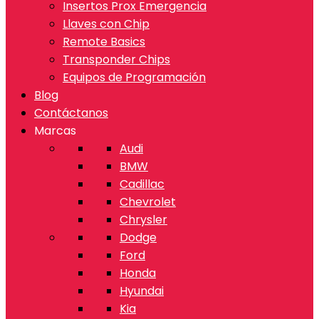
Insertos Prox Emergencia
Llaves con Chip
Remote Basics
Transponder Chips
Equipos de Programación
Blog
Contáctanos
Marcas
Audi
BMW
Cadillac
Chevrolet
Chrysler
Dodge
Ford
Honda
Hyundai
Kia