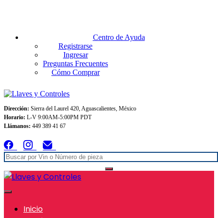
Envios GRATIS A TODO MEXICO en pedidos superiores $999
Centro de Ayuda
Registrarse
Ingresar
Preguntas Frecuentes
Cómo Comprar
Dirección:
Sierra del Laurel 420, Aguascalientes, México
Horario:
L-V 9:00AM-5:00PM PDT
Llámanos:
449 389 41 67
Inicio