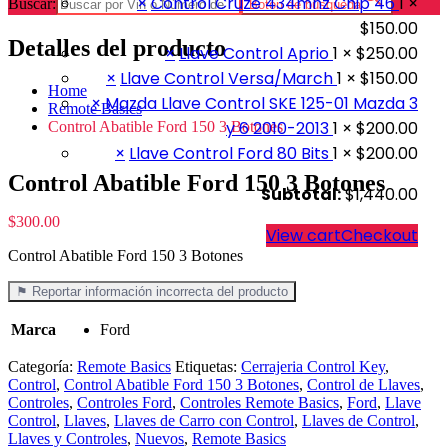
×
Control Cruze 434mhz Chip 46
1 ×
Buscar:
Botón de búsqueda
$
150.00
Detalles del producto
×
Llave Control Aprio
1 ×
$
250.00
×
Llave Control Versa/March
1 ×
$
150.00
Home
×
Mazda Llave Control SKE 125-01 Mazda 3
Remote Basics
y 6 2010-2013
1 ×
$
200.00
Control Abatible Ford 150 3 Botones
×
Llave Control Ford 80 Bits
1 ×
$
200.00
Control Abatible Ford 150 3 Botones
Subtotal:
$
1,440.00
$
300.00
View cart
Checkout
Control Abatible Ford 150 3 Botones
⚑ Reportar información incorrecta del producto
Marca
Ford
Categoría:
Remote Basics
Etiquetas:
Cerrajeria Control Key
,
Control
,
Control Abatible Ford 150 3 Botones
,
Control de Llaves
,
Controles
,
Controles Ford
,
Controles Remote Basics
,
Ford
,
Llave
Control
,
Llaves
,
Llaves de Carro con Control
,
Llaves de Control
,
Llaves y Controles
,
Nuevos
,
Remote Basics