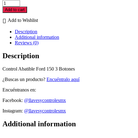
Control
Abatible
Add to cart
Ford
150
Add to Wishlist
3
Botones
Description
cantidad
Additional information
Reviews (0)
Description
Control Abatible Ford 150 3 Botones
¿Buscas un producto?
Encuéntralo aquí
Encuéntranos en:
Facebook:
@llavesycontrolesmx
Instagram:
@llavesycontrolesmx
Additional information