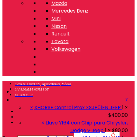
Mazda
Mercedes Benz
Mini
Nissan
Renault
Toyota
Volkswagen
Sierra del Laurel 420, Aguascalientes, México
L-V 9:00AM-5:00PM PDT
449 389 41 67
7
×
XHORSE Control Prox XSJP01EN JEEP
1 ×
$
400.00
×
Llave Y164 con Chip para Chrysler,
Dodge y Jeep
1 ×
$
90.00