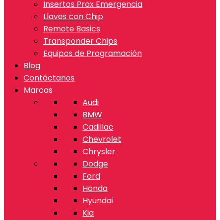
Insertos Prox Emergencia
Llaves con Chip
Remote Basics
Transponder Chips
Equipos de Programación
Blog
Contáctanos
Marcas
Audi
BMW
Cadillac
Chevrolet
Chrysler
Dodge
Ford
Honda
Hyundai
Kia