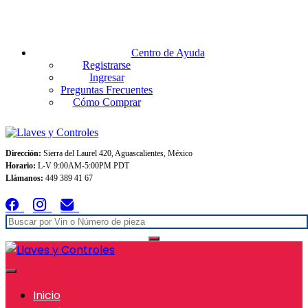
Envios GRATIS A TODO MEXICO en pedidos superiores $999
Centro de Ayuda
Registrarse
Ingresar
Preguntas Frecuentes
Cómo Comprar
Dirección:
Sierra del Laurel 420, Aguascalientes, México
Horario:
L-V 9:00AM-5:00PM PDT
Llámanos:
449 389 41 67
Inicio