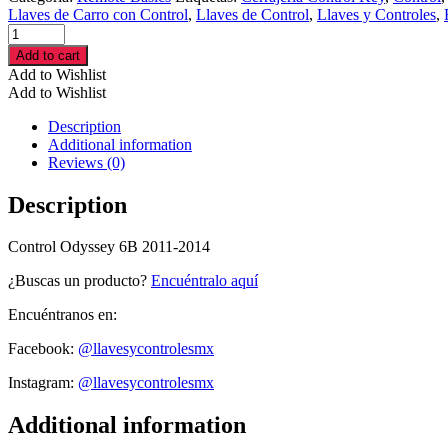
Llaves de Carro con Control
,
Llaves de Control
,
Llaves y Controles
,
Control
Odyssey
Add to cart
6B
Add to Wishlist
2011-
Add to Wishlist
2014
cantidad
Description
Additional information
Reviews (0)
Description
Control Odyssey 6B 2011-2014
¿Buscas un producto?
Encuéntralo aquí
Encuéntranos en:
Facebook:
@llavesycontrolesmx
Instagram:
@llavesycontrolesmx
Additional information