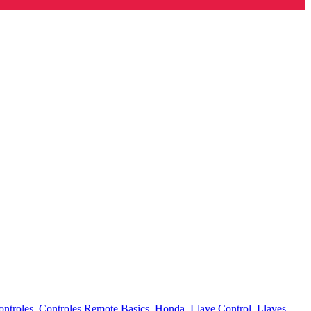
ontroles
,
Controles Remote Basics
,
Honda
,
Llave Control
,
Llaves
,