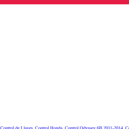
,
Control de Llaves
,
Control Honda
,
Control Odyssey 6B 2011-2014
,
C