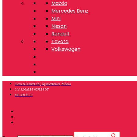
Mazda
Mercedes Benz
Mini
Nissan
Renault
Toyota
Volkswagen
Sierra del Laurel 420, Aguascalientes, México
L-V 9:00AM-5:00PM PDT
449 389 41 67