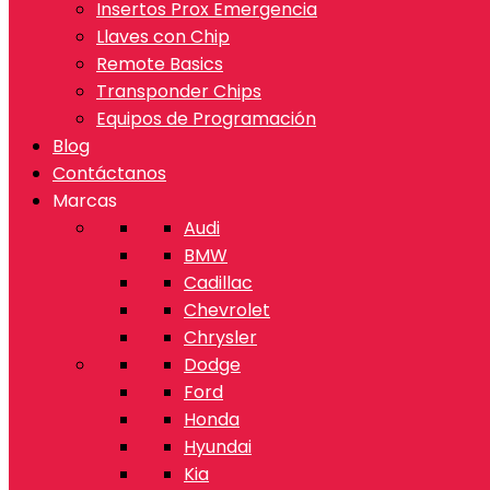
Insertos Prox Emergencia
Llaves con Chip
Remote Basics
Transponder Chips
Equipos de Programación
Blog
Contáctanos
Marcas
Audi
BMW
Cadillac
Chevrolet
Chrysler
Dodge
Ford
Honda
Hyundai
Kia