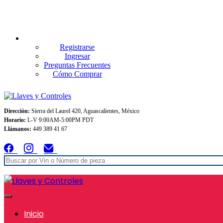
Envios GRATIS A TODO MEXICO en pedidos superiores $999
Registrarse
Ingresar
Preguntas Frecuentes
Cómo Comprar
Dirección:
Sierra del Laurel 420, Aguascalientes, México
Horario:
L-V 9:00AM-5:00PM PDT
Llámanos:
449 389 41 67
Inicio