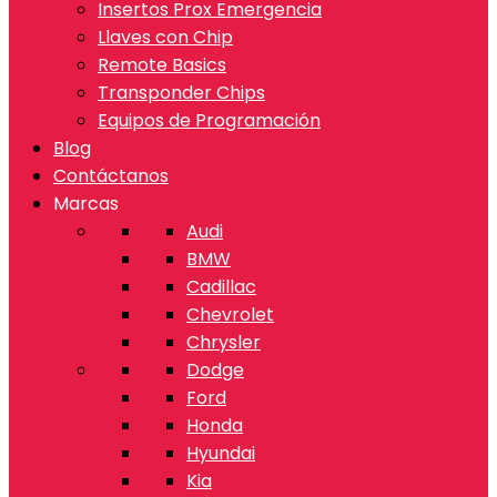
Insertos Prox Emergencia
Llaves con Chip
Remote Basics
Transponder Chips
Equipos de Programación
Blog
Contáctanos
Marcas
Audi
BMW
Cadillac
Chevrolet
Chrysler
Dodge
Ford
Honda
Hyundai
Kia