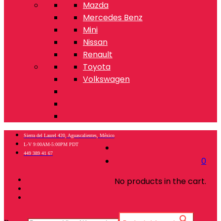
Mazda
Mercedes Benz
Mini
Nissan
Renault
Toyota
Volkswagen
Sierra del Laurel 420, Aguascalientes, México
L-V 9:00AM-5:00PM PDT
449 389 41 67
0
No products in the cart.