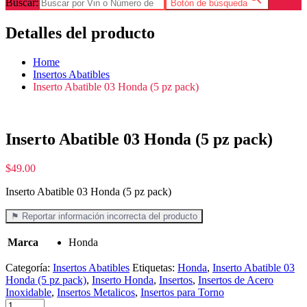
Buscar:
Botón de búsqueda
Detalles del producto
Home
Insertos Abatibles
Inserto Abatible 03 Honda (5 pz pack)
Inserto Abatible 03 Honda (5 pz pack)
$
49.00
Inserto Abatible 03 Honda (5 pz pack)
⚑ Reportar información incorrecta del producto
Marca
Honda
Categoría:
Insertos Abatibles
Etiquetas:
Honda
,
Inserto Abatible 03
Honda (5 pz pack)
,
Inserto Honda
,
Insertos
,
Insertos de Acero
Inoxidable
,
Insertos Metalicos
,
Insertos para Torno
Inserto