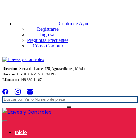
Envios GRATIS A TODO MEXICO en pedidos superiores $999
Centro de Ayuda
Registrarse
Ingresar
Preguntas Frecuentes
Cómo Comprar
Dirección:
Sierra del Laurel 420, Aguascalientes, México
Horario:
L-V 9:00AM-5:00PM PDT
Llámanos:
449 389 41 67
Inicio