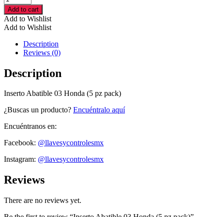
Abatible
Add to cart
03
Add to Wishlist
Honda
Add to Wishlist
(5
pz
Description
pack)
Reviews (0)
cantidad
Description
Inserto Abatible 03 Honda (5 pz pack)
¿Buscas un producto?
Encuéntralo aquí
Encuéntranos en:
Facebook:
@llavesycontrolesmx
Instagram:
@llavesycontrolesmx
Reviews
There are no reviews yet.
Be the first to review “Inserto Abatible 03 Honda (5 pz pack)”