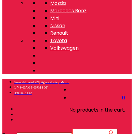
Mazda
Mercedes Benz
Mini
Nissan
Renault
Toyota
Volkswagen
Sierra del Laurel 420, Aguascalientes, México
L-V 9:00AM-5:00PM PDT
449 389 41 67
0
No products in the cart.