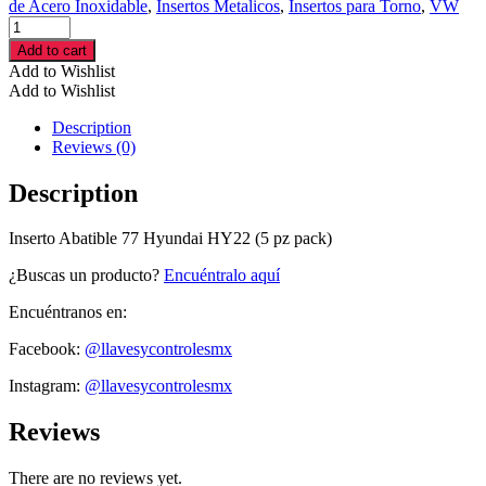
de Acero Inoxidable
,
Insertos Metalicos
,
Insertos para Torno
,
VW
Inserto
Abatible
Add to cart
77
Add to Wishlist
Hyundai
Add to Wishlist
HY22
(5
Description
pz
Reviews (0)
pack)
cantidad
Description
Inserto Abatible 77 Hyundai HY22 (5 pz pack)
¿Buscas un producto?
Encuéntralo aquí
Encuéntranos en:
Facebook:
@llavesycontrolesmx
Instagram:
@llavesycontrolesmx
Reviews
There are no reviews yet.