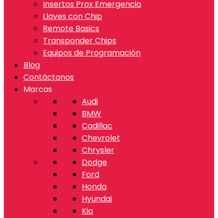
Insertos Prox Emergencia
Llaves con Chip
Remote Basics
Transponder Chips
Equipos de Programación
Blog
Contáctanos
Marcas
Audi
BMW
Cadillac
Chevrolet
Chrysler
Dodge
Ford
Honda
Hyundai
Kia