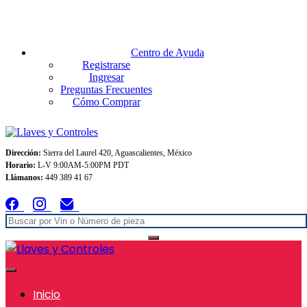
Envios GRATIS A TODO MEXICO en pedidos superiores $999
Centro de Ayuda
Registrarse
Ingresar
Preguntas Frecuentes
Cómo Comprar
Dirección:
Sierra del Laurel 420, Aguascalientes, México
Horario:
L-V 9:00AM-5:00PM PDT
Llámanos:
449 389 41 67
Inicio