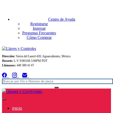
Envios GRATIS A TODO MEXICO en pedidos superiores $999
Centro de Ayuda
Registrarse
Ingresar
Preguntas Frecuentes
Cómo Comprar
Dirección:
Sierra del Laurel 420, Aguascalientes, México
Horario:
L-V 9:00AM-5:00PM PDT
Llámanos:
449 389 41 67
Inicio