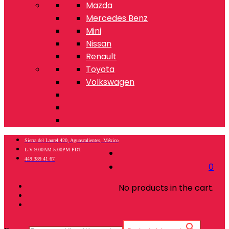
Mazda
Mercedes Benz
Mini
Nissan
Renault
Toyota
Volkswagen
Sierra del Laurel 420, Aguascalientes, México
L-V 9:00AM-5:00PM PDT
449 389 41 67
0
No products in the cart.