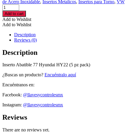
de Acero Inoxidable
,
Insertos Metalicos
,
Insertos para Torno
,
VW
Inserto
Abatible
Add to cart
77
Add to Wishlist
Hyundai
Add to Wishlist
HY22
(5
Description
pz
Reviews (0)
pack)
cantidad
Description
Inserto Abatible 77 Hyundai HY22 (5 pz pack)
¿Buscas un producto?
Encuéntralo aquí
Encuéntranos en:
Facebook:
@llavesycontrolesmx
Instagram:
@llavesycontrolesmx
Reviews
There are no reviews yet.