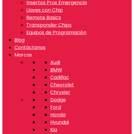
Insertos Prox Emergencia
Llaves con Chip
Remote Basics
Transponder Chips
Equipos de Programación
Blog
Contáctanos
Marcas
Audi
BMW
Cadillac
Chevrolet
Chrysler
Dodge
Ford
Honda
Hyundai
Kia