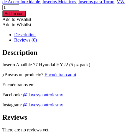
de Acero Inoxidable
,
Insertos Metalicos
,
Insertos para Torno
,
VW
Inserto
Abatible
Add to cart
77
Add to Wishlist
Hyundai
Add to Wishlist
HY22
(5
Description
pz
Reviews (0)
pack)
cantidad
Description
Inserto Abatible 77 Hyundai HY22 (5 pz pack)
¿Buscas un producto?
Encuéntralo aquí
Encuéntranos en:
Facebook:
@llavesycontrolesmx
Instagram:
@llavesycontrolesmx
Reviews
There are no reviews yet.