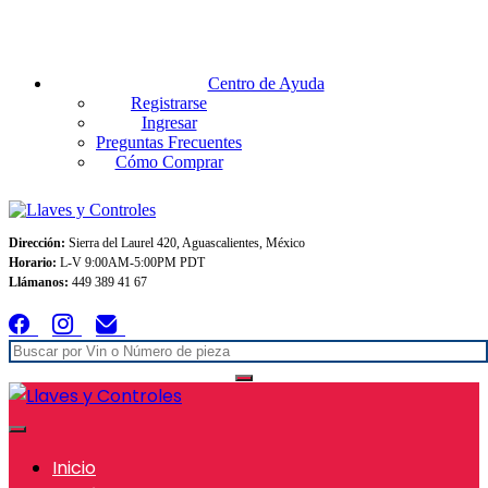
Envios GRATIS A TODO MEXICO en pedidos superiores $999
Centro de Ayuda
Registrarse
Ingresar
Preguntas Frecuentes
Cómo Comprar
Dirección:
Sierra del Laurel 420, Aguascalientes, México
Horario:
L-V 9:00AM-5:00PM PDT
Llámanos:
449 389 41 67
Inicio