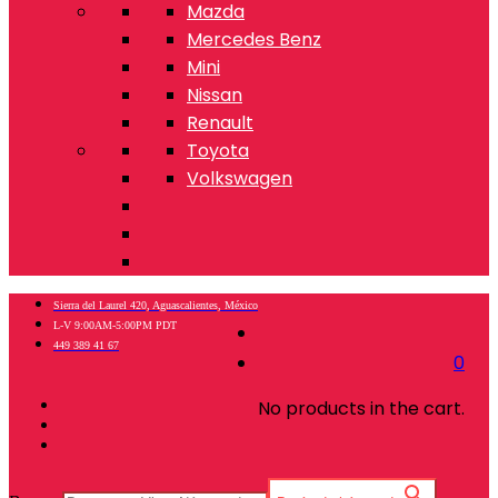
Mazda
Mercedes Benz
Mini
Nissan
Renault
Toyota
Volkswagen
Sierra del Laurel 420, Aguascalientes, México
L-V 9:00AM-5:00PM PDT
449 389 41 67
0
No products in the cart.