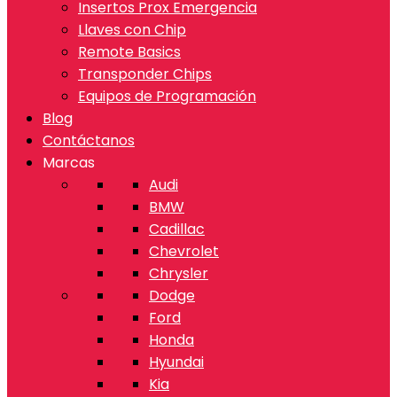
Insertos Prox Emergencia
Llaves con Chip
Remote Basics
Transponder Chips
Equipos de Programación
Blog
Contáctanos
Marcas
Audi
BMW
Cadillac
Chevrolet
Chrysler
Dodge
Ford
Honda
Hyundai
Kia