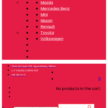
Mazda
Mercedes Benz
Mini
Nissan
Renault
Toyota
Volkswagen
Sierra del Laurel 420, Aguascalientes, México
L-V 9:00AM-5:00PM PDT
449 389 41 67
0
No products in the cart.