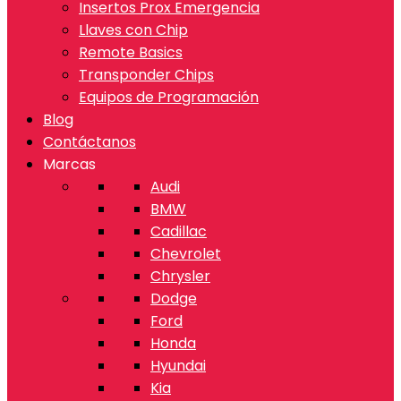
Insertos Prox Emergencia
Llaves con Chip
Remote Basics
Transponder Chips
Equipos de Programación
Blog
Contáctanos
Marcas
Audi
BMW
Cadillac
Chevrolet
Chrysler
Dodge
Ford
Honda
Hyundai
Kia