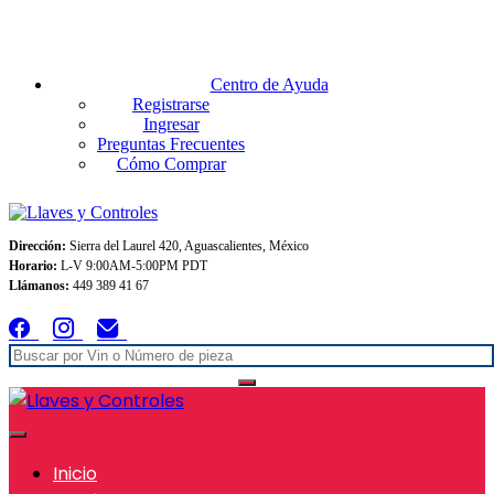
Envios GRATIS A TODO MEXICO en pedidos superiores $999
Centro de Ayuda
Registrarse
Ingresar
Preguntas Frecuentes
Cómo Comprar
Dirección:
Sierra del Laurel 420, Aguascalientes, México
Horario:
L-V 9:00AM-5:00PM PDT
Llámanos:
449 389 41 67
Inicio