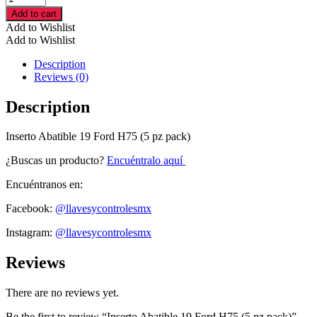
Abatible
Add to cart
19
Add to Wishlist
Ford
Add to Wishlist
H75
(5
Description
pz
Reviews (0)
pack)
cantidad
Description
Inserto Abatible 19 Ford H75 (5 pz pack)
¿Buscas un producto?
Encuéntralo aquí
Encuéntranos en:
Facebook:
@llavesycontrolesmx
Instagram:
@llavesycontrolesmx
Reviews
There are no reviews yet.
Be the first to review “Inserto Abatible 19 Ford H75 (5 pz pack)”