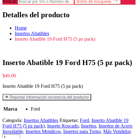
Buscar:
Botón de búsqueda
Detalles del producto
Home
Insertos Abatibles
Inserto Abatible 19 Ford H75 (5 pz pack)
Inserto Abatible 19 Ford H75 (5 pz pack)
$
49.00
Inserto Abatible 19 Ford H75 (5 pz pack)
⚑ Reportar información incorrecta del producto
Marca
Ford
Categoría:
Insertos Abatibles
Etiquetas:
Ford
,
Inserto Abatible 19
Ford H75 (5 pz pack)
,
Inserto Roscado
,
Insertos
,
Insertos de Acero
Inoxidable
,
Insertos Metalicos
,
Insertos para Torno
,
Más Vendidos
Inserto