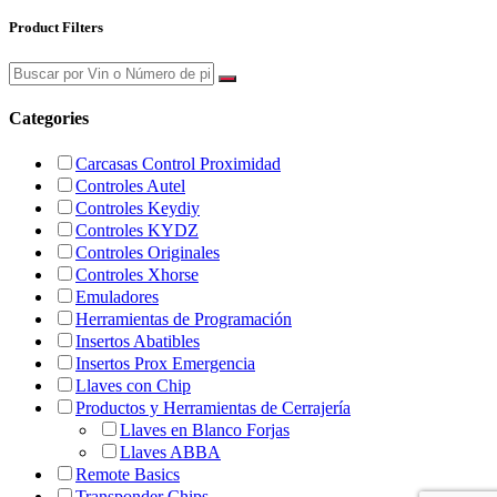
Product Filters
Categories
Carcasas Control Proximidad
Controles Autel
Controles Keydiy
Controles KYDZ
Controles Originales
Controles Xhorse
Emuladores
Herramientas de Programación
Insertos Abatibles
Insertos Prox Emergencia
Llaves con Chip
Productos y Herramientas de Cerrajería
Llaves en Blanco Forjas
Llaves ABBA
Remote Basics
Transponder Chips