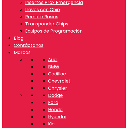
Insertos Prox Emergencia
Llaves con Chip
Remote Basics
Transponder Chips
Equipos de Programación
Blog
Contáctanos
Marcas
Audi
BMW
Cadillac
Chevrolet
Chrysler
Dodge
Ford
Honda
Hyundai
Kia