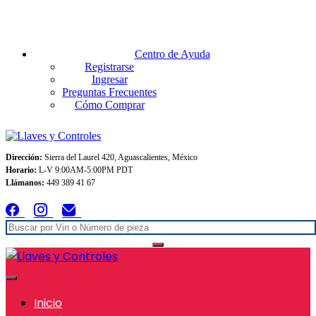
Envios GRATIS A TODO MEXICO en pedidos superiores $999
Centro de Ayuda
Registrarse
Ingresar
Preguntas Frecuentes
Cómo Comprar
Dirección:
Sierra del Laurel 420, Aguascalientes, México
Horario:
L-V 9:00AM-5:00PM PDT
Llámanos:
449 389 41 67
Inicio