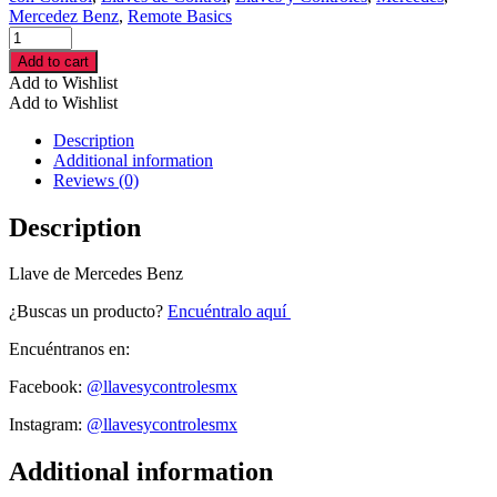
Mercedez Benz
,
Remote Basics
Llave
de
Add to cart
Mercedes
Add to Wishlist
Benz
Add to Wishlist
cantidad
Description
Additional information
Reviews (0)
Description
Llave de Mercedes Benz
¿Buscas un producto?
Encuéntralo aquí
Encuéntranos en:
Facebook:
@llavesycontrolesmx
Instagram:
@llavesycontrolesmx
Additional information