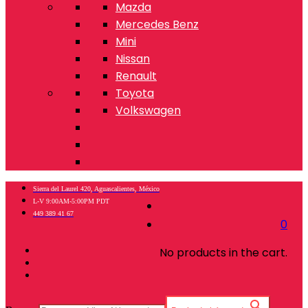
Mazda
Mercedes Benz
Mini
Nissan
Renault
Toyota
Volkswagen
Sierra del Laurel 420, Aguascalientes, México
L-V 9:00AM-5:00PM PDT
449 389 41 67
0
No products in the cart.