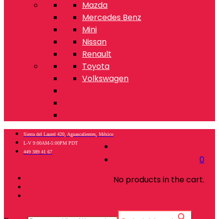
Mazda
Mercedes Benz
Mini
Nissan
Renault
Toyota
Volkswagen
Sierra del Laurel 420, Aguascalientes, México
L-V 9:00AM-5:00PM PDT
449 389 41 67
0
No products in the cart.