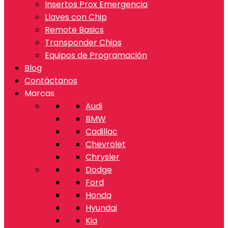
Insertos Prox Emergencia
Llaves con Chip
Remote Basics
Transponder Chips
Equipos de Programación
Blog
Contáctanos
Marcas
Audi
BMW
Cadillac
Chevrolet
Chrysler
Dodge
Ford
Honda
Hyundai
Kia