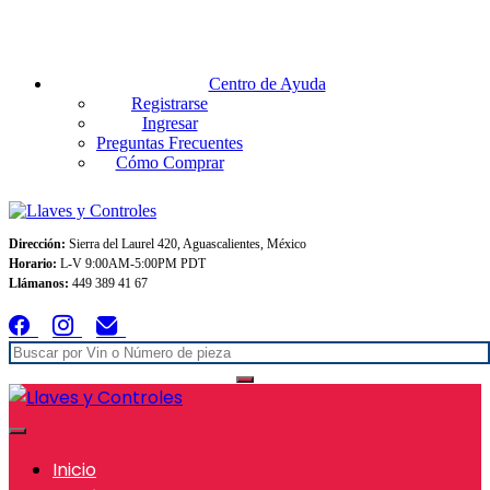
Envios GRATIS A TODO MEXICO en pedidos superiores $999
Centro de Ayuda
Registrarse
Ingresar
Preguntas Frecuentes
Cómo Comprar
Dirección:
Sierra del Laurel 420, Aguascalientes, México
Horario:
L-V 9:00AM-5:00PM PDT
Llámanos:
449 389 41 67
Inicio