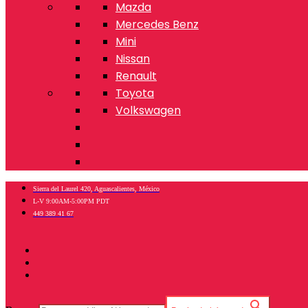
Mazda
Mercedes Benz
Mini
Nissan
Renault
Toyota
Volkswagen
Sierra del Laurel 420, Aguascalientes, México
L-V 9:00AM-5:00PM PDT
449 389 41 67