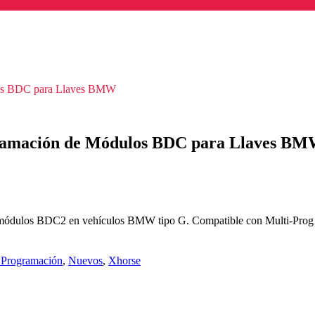
os BDC para Llaves BMW
amación de Módulos BDC para Llaves B
ulos BDC2 en vehículos BMW tipo G. Compatible con Multi-Prog y K
 Programación
,
Nuevos
,
Xhorse