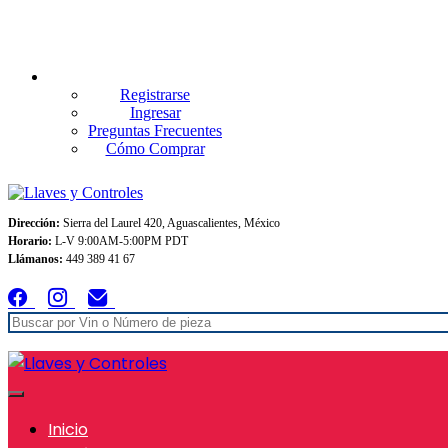
Envios GRATIS A TODO MEXICO en pedidos superiores $999
Registrarse
Ingresar
Preguntas Frecuentes
Cómo Comprar
Dirección:
Sierra del Laurel 420, Aguascalientes, México
Horario:
L-V 9:00AM-5:00PM PDT
Llámanos:
449 389 41 67
Inicio