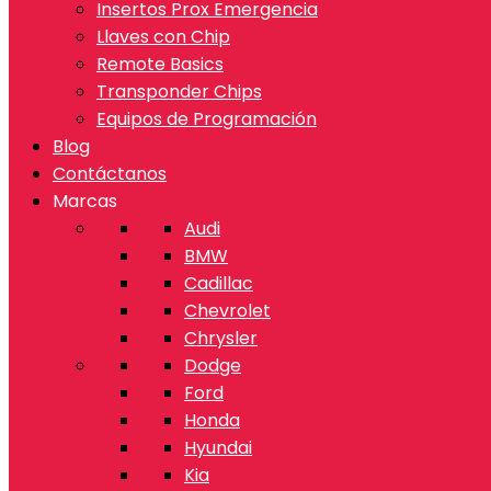
Insertos Prox Emergencia
Llaves con Chip
Remote Basics
Transponder Chips
Equipos de Programación
Blog
Contáctanos
Marcas
Audi
BMW
Cadillac
Chevrolet
Chrysler
Dodge
Ford
Honda
Hyundai
Kia