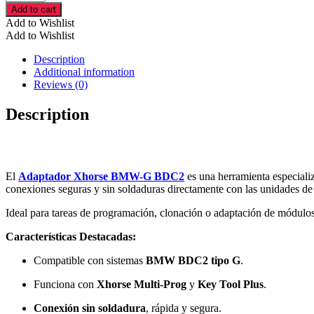
Xhorse
Add to cart
BMW-
Add to Wishlist
G
Add to Wishlist
BDC2
–
Description
Programación
Additional information
de
Reviews (0)
Módulos
BDC
Description
para
Llaves
BMW
cantidad
El
Adaptador Xhorse BMW-G BDC2
es una herramienta especiali
conexiones seguras y sin soldaduras directamente con las unidades de
Ideal para tareas de programación, clonación o adaptación de módulos
Características Destacadas:
Compatible con sistemas
BMW BDC2 tipo G
.
Funciona con
Xhorse Multi-Prog
y
Key Tool Plus
.
Conexión sin soldadura
, rápida y segura.