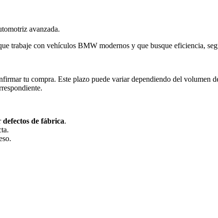
automotriz avanzada.
o que trabaje con vehículos BMW modernos y que busque eficiencia, seg
firmar tu compra. Este plazo puede variar dependiendo del volumen de pe
orrespondiente.
r
defectos de fábrica
.
ta.
eso.