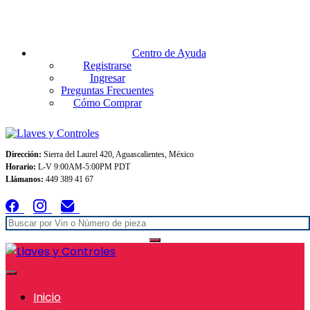
Envios GRATIS A TODO MEXICO en pedidos superiores $999
Centro de Ayuda
Registrarse
Ingresar
Preguntas Frecuentes
Cómo Comprar
Dirección:
Sierra del Laurel 420, Aguascalientes, México
Horario:
L-V 9:00AM-5:00PM PDT
Llámanos:
449 389 41 67
Inicio