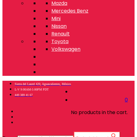
Mazda
Mercedes Benz
Mini
Nissan
Renault
Toyota
Volkswagen
Sierra del Laurel 420, Aguascalientes, México
L-V 9:00AM-5:00PM PDT
449 389 41 67
0
No products in the cart.