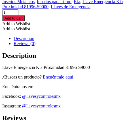
Insertos Metalicos
,
Insertos para Torno
,
Kia
,
Llave Emergencia Kia
Proximidad 81996-S9000
,
Llaves de Emergencia
Llave
Emergencia
Add to cart
Kia
Add to Wishlist
Proximidad
Add to Wishlist
81996-
S9000
Description
cantidad
Reviews (0)
Description
Llave Emergencia Kia Proximidad 81996-S9000
¿Buscas un producto?
Encuéntralo aquí
Encuéntranos en:
Facebook:
@llavesycontrolesmx
Instagram:
@llavesycontrolesmx
Reviews