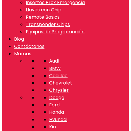
Insertos Prox Emergencia
Llaves con Chip
Remote Basics
Transponder Chips
Equipos de Programación
Blog
Contáctanos
Marcas
Audi
BMW
Cadillac
Chevrolet
Chrysler
Dodge
Ford
Honda
Hyundai
Kia