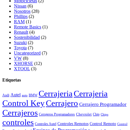
Motocicletas
(2)
Nissan
(6)
Nosotros
(28)
Phillips
(2)
RAM
(1)
Remote Basics
(1)
Renault
(4)
Sostenibilidad
(2)
Suzuki
(2)
Toyota
(7)
Uncategorized
(7)
VW
(8)
XHORSE
(12)
XTOOL
(3)
Etiquetas
Cerrajeria
Cerrajeria
Autel
Audi
BMW
auto
Control Key
Cerrajero
Cerrajero Programador
Cerrajeros
Chevrolet
Cerrajeros Programadores
Chip
Chips
controles
Controles Remotos
Control Remoto
Controles Autel
Control