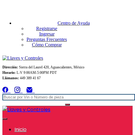
Envios GRATIS A TODO MEXICO en pedidos superiores $999
Centro de Ayuda
Registrarse
Ingresar
Preguntas Frecuentes
Cómo Comprar
Dirección:
Sierra del Laurel 420, Aguascalientes, México
Horario:
L-V 9:00AM-5:00PM PDT
Llámanos:
449 389 41 67
Inicio