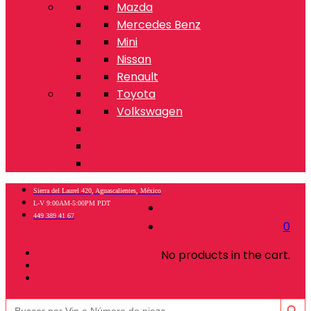
Mazda
Mercedes Benz
Mini
Nissan
Renault
Toyota
Volkswagen
Sierra del Laurel 420, Aguascalientes, México
L-V 9:00AM-5:00PM PDT
449 389 41 67
0
No products in the cart.
Botón de búsq
Buscar: