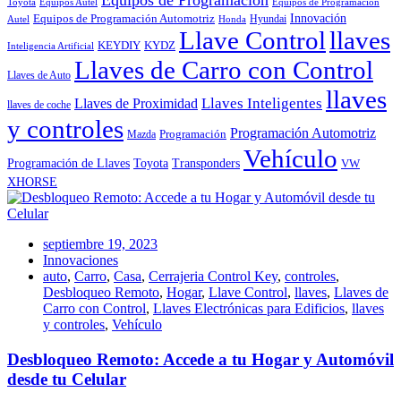
Equipos de Programación
Toyota
Equipos Autel
Equipos de Programación
Innovación
Equipos de Programación Automotriz
Hyundai
Autel
Honda
Llave Control
llaves
KEYDIY
KYDZ
Inteligencia Artificial
Llaves de Carro con Control
Llaves de Auto
llaves
Llaves Inteligentes
Llaves de Proximidad
llaves de coche
y controles
Programación Automotriz
Programación
Mazda
Vehículo
Toyota
Programación de Llaves
Transponders
VW
XHORSE
septiembre 19, 2023
Innovaciones
auto
,
Carro
,
Casa
,
Cerrajeria Control Key
,
controles
,
Desbloqueo Remoto
,
Hogar
,
Llave Control
,
llaves
,
Llaves de
Carro con Control
,
Llaves Electrónicas para Edificios
,
llaves
y controles
,
Vehículo
Desbloqueo Remoto: Accede a tu Hogar y Automóvil
desde tu Celular