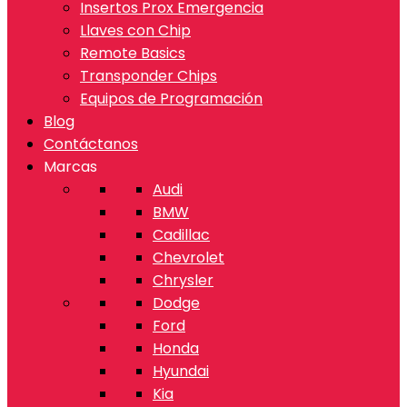
Insertos Prox Emergencia
Llaves con Chip
Remote Basics
Transponder Chips
Equipos de Programación
Blog
Contáctanos
Marcas
Audi
BMW
Cadillac
Chevrolet
Chrysler
Dodge
Ford
Honda
Hyundai
Kia