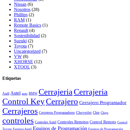
Nissan
(6)
Nosotros
(28)
Phillips
(2)
RAM
(1)
Remote Basics
(1)
Renault
(4)
Sostenibilidad
(2)
Suzuki
(2)
Toyota
(7)
Uncategorized
(7)
VW
(8)
XHORSE
(12)
XTOOL
(3)
Etiquetas
Cerrajeria
Cerrajeria
Autel
Audi
BMW
auto
Control Key
Cerrajero
Cerrajero Programador
Cerrajeros
Chevrolet
Cerrajeros Programadores
Chip
Chips
controles
Controles Remotos
Control Remoto
Controles Autel
Control
Equipos de Programación
Toyota
Equipos Autel
Equipos de Programación