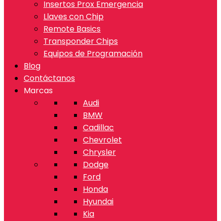
Insertos Prox Emergencia
Llaves con Chip
Remote Basics
Transponder Chips
Equipos de Programación
Blog
Contáctanos
Marcas
Audi
BMW
Cadillac
Chevrolet
Chrysler
Dodge
Ford
Honda
Hyundai
Kia