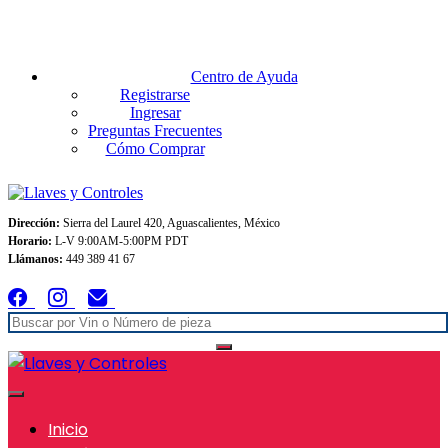
Envios GRATIS A TODO MEXICO en pedidos superiores $999
Centro de Ayuda
Registrarse
Ingresar
Preguntas Frecuentes
Cómo Comprar
Dirección:
Sierra del Laurel 420, Aguascalientes, México
Horario:
L-V 9:00AM-5:00PM PDT
Llámanos:
449 389 41 67
Inicio