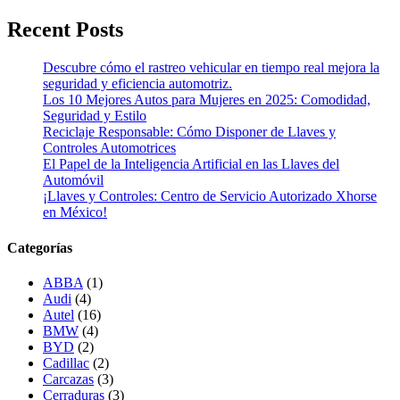
Recent Posts
Descubre cómo el rastreo vehicular en tiempo real mejora la
seguridad y eficiencia automotriz.
Los 10 Mejores Autos para Mujeres en 2025: Comodidad,
Seguridad y Estilo
Reciclaje Responsable: Cómo Disponer de Llaves y
Controles Automotrices
El Papel de la Inteligencia Artificial en las Llaves del
Automóvil
¡Llaves y Controles: Centro de Servicio Autorizado Xhorse
en México!
Categorías
ABBA
(1)
Audi
(4)
Autel
(16)
BMW
(4)
BYD
(2)
Cadillac
(2)
Carcazas
(3)
Cerraduras
(3)