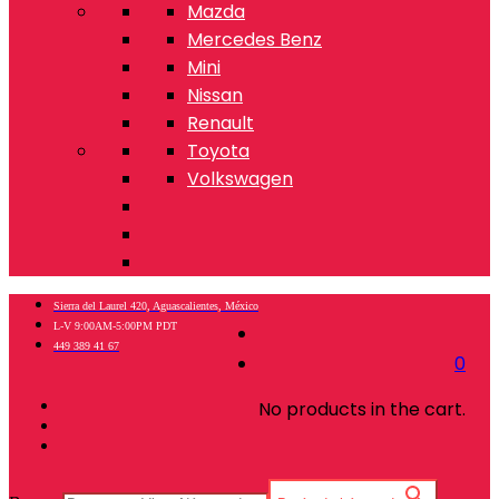
Mazda
Mercedes Benz
Mini
Nissan
Renault
Toyota
Volkswagen
Sierra del Laurel 420, Aguascalientes, México
L-V 9:00AM-5:00PM PDT
449 389 41 67
0
No products in the cart.