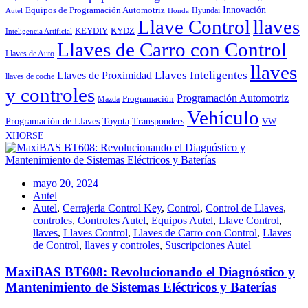
Innovación
Equipos de Programación Automotriz
Hyundai
Autel
Honda
Llave Control
llaves
KEYDIY
KYDZ
Inteligencia Artificial
Llaves de Carro con Control
Llaves de Auto
llaves
Llaves Inteligentes
Llaves de Proximidad
llaves de coche
y controles
Programación Automotriz
Programación
Mazda
Vehículo
Toyota
Programación de Llaves
Transponders
VW
XHORSE
mayo 20, 2024
Autel
Autel
,
Cerrajeria Control Key
,
Control
,
Control de Llaves
,
controles
,
Controles Autel
,
Equipos Autel
,
Llave Control
,
llaves
,
Llaves Control
,
Llaves de Carro con Control
,
Llaves
de Control
,
llaves y controles
,
Suscripciones Autel
MaxiBAS BT608: Revolucionando el Diagnóstico y
Mantenimiento de Sistemas Eléctricos y Baterías