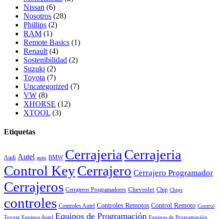
Nissan
(6)
Nosotros
(28)
Phillips
(2)
RAM
(1)
Remote Basics
(1)
Renault
(4)
Sostenibilidad
(2)
Suzuki
(2)
Toyota
(7)
Uncategorized
(7)
VW
(8)
XHORSE
(12)
XTOOL
(3)
Etiquetas
Cerrajeria
Cerrajeria
Autel
Audi
BMW
auto
Control Key
Cerrajero
Cerrajero Programador
Cerrajeros
Chevrolet
Cerrajeros Programadores
Chip
Chips
controles
Controles Remotos
Control Remoto
Controles Autel
Control
Equipos de Programación
Toyota
Equipos Autel
Equipos de Programación