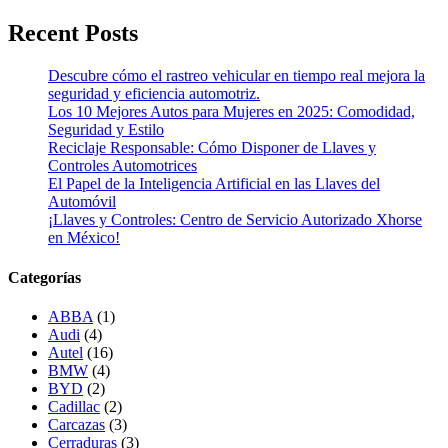
Recent Posts
Descubre cómo el rastreo vehicular en tiempo real mejora la
seguridad y eficiencia automotriz.
Los 10 Mejores Autos para Mujeres en 2025: Comodidad,
Seguridad y Estilo
Reciclaje Responsable: Cómo Disponer de Llaves y
Controles Automotrices
El Papel de la Inteligencia Artificial en las Llaves del
Automóvil
¡Llaves y Controles: Centro de Servicio Autorizado Xhorse
en México!
Categorías
ABBA
(1)
Audi
(4)
Autel
(16)
BMW
(4)
BYD
(2)
Cadillac
(2)
Carcazas
(3)
Cerraduras
(3)