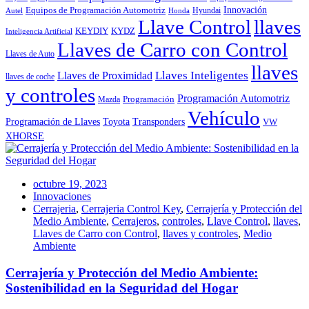
Innovación
Equipos de Programación Automotriz
Hyundai
Autel
Honda
Llave Control
llaves
KEYDIY
KYDZ
Inteligencia Artificial
Llaves de Carro con Control
Llaves de Auto
llaves
Llaves Inteligentes
Llaves de Proximidad
llaves de coche
y controles
Programación Automotriz
Programación
Mazda
Vehículo
Toyota
Programación de Llaves
Transponders
VW
XHORSE
octubre 19, 2023
Innovaciones
Cerrajeria
,
Cerrajeria Control Key
,
Cerrajería y Protección del
Medio Ambiente
,
Cerrajeros
,
controles
,
Llave Control
,
llaves
,
Llaves de Carro con Control
,
llaves y controles
,
Medio
Ambiente
Cerrajería y Protección del Medio Ambiente:
Sostenibilidad en la Seguridad del Hogar