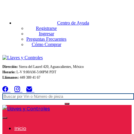
Envios GRATIS A TODO MEXICO en pedidos superiores $999
Centro de Ayuda
Registrarse
Ingresar
Preguntas Frecuentes
Cómo Comprar
Dirección:
Sierra del Laurel 420, Aguascalientes, México
Horario:
L-V 9:00AM-5:00PM PDT
Llámanos:
449 389 41 67
Inicio