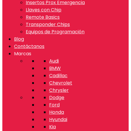
Insertos Prox Emergencia
Llaves con Chip
Remote Basics
Transponder Chips
Equipos de Programación
Blog
Contáctanos
Marcas
Audi
BMW
Cadillac
Chevrolet
Chrysler
Dodge
Ford
Honda
Hyundai
Kia