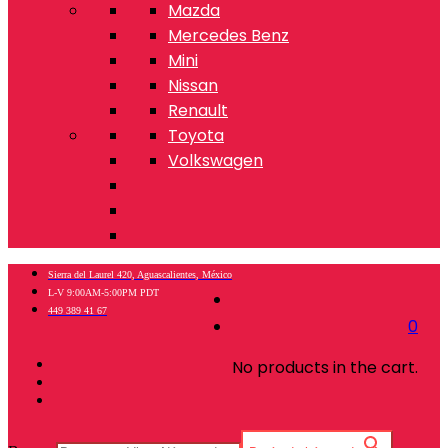
Mazda
Mercedes Benz
Mini
Nissan
Renault
Toyota
Volkswagen
Sierra del Laurel 420, Aguascalientes, México
L-V 9:00AM-5:00PM PDT
449 389 41 67
0
No products in the cart.