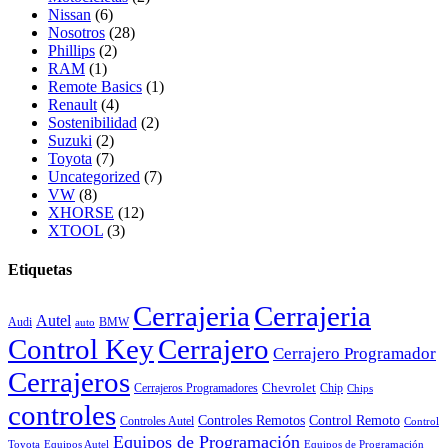
Nissan
(6)
Nosotros
(28)
Phillips
(2)
RAM
(1)
Remote Basics
(1)
Renault
(4)
Sostenibilidad
(2)
Suzuki
(2)
Toyota
(7)
Uncategorized
(7)
VW
(8)
XHORSE
(12)
XTOOL
(3)
Etiquetas
Cerrajeria
Cerrajeria
Autel
Audi
BMW
auto
Control Key
Cerrajero
Cerrajero Programador
Cerrajeros
Chevrolet
Cerrajeros Programadores
Chip
Chips
controles
Controles Remotos
Control Remoto
Controles Autel
Control
Equipos de Programación
Toyota
Equipos Autel
Equipos de Programación