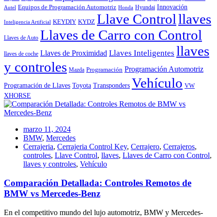
Innovación
Equipos de Programación Automotriz
Hyundai
Autel
Honda
Llave Control
llaves
KEYDIY
KYDZ
Inteligencia Artificial
Llaves de Carro con Control
Llaves de Auto
llaves
Llaves Inteligentes
Llaves de Proximidad
llaves de coche
y controles
Programación Automotriz
Programación
Mazda
Vehículo
Toyota
Programación de Llaves
Transponders
VW
XHORSE
marzo 11, 2024
BMW
,
Mercedes
Cerrajeria
,
Cerrajeria Control Key
,
Cerrajero
,
Cerrajeros
,
controles
,
Llave Control
,
llaves
,
Llaves de Carro con Control
,
llaves y controles
,
Vehículo
Comparación Detallada: Controles Remotos de
BMW vs Mercedes-Benz
En el competitivo mundo del lujo automotriz, BMW y Mercedes-