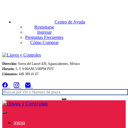
Envios GRATIS A TODO MEXICO en pedidos superiores $999
Centro de Ayuda
Registrarse
Ingresar
Preguntas Frecuentes
Cómo Comprar
Dirección:
Sierra del Laurel 420, Aguascalientes, México
Horario:
L-V 9:00AM-5:00PM PDT
Llámanos:
449 389 41 67
Inicio