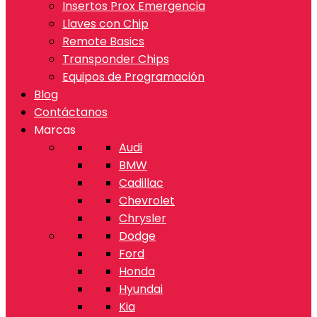
Insertos Prox Emergencia
Llaves con Chip
Remote Basics
Transponder Chips
Equipos de Programación
Blog
Contáctanos
Marcas
Audi
BMW
Cadillac
Chevrolet
Chrysler
Dodge
Ford
Honda
Hyundai
Kia