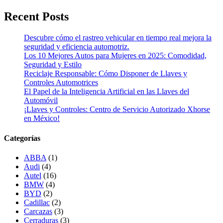
Recent Posts
Descubre cómo el rastreo vehicular en tiempo real mejora la
seguridad y eficiencia automotriz.
Los 10 Mejores Autos para Mujeres en 2025: Comodidad,
Seguridad y Estilo
Reciclaje Responsable: Cómo Disponer de Llaves y
Controles Automotrices
El Papel de la Inteligencia Artificial en las Llaves del
Automóvil
¡Llaves y Controles: Centro de Servicio Autorizado Xhorse
en México!
Categorías
ABBA
(1)
Audi
(4)
Autel
(16)
BMW
(4)
BYD
(2)
Cadillac
(2)
Carcazas
(3)
Cerraduras
(3)