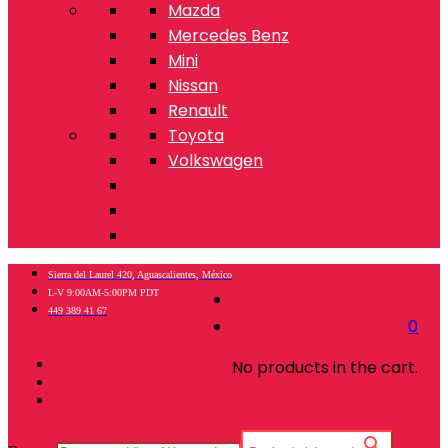
Mazda
Mercedes Benz
Mini
Nissan
Renault
Toyota
Volkswagen
Sierra del Laurel 420, Aguascalientes, México
L-V 9:00AM-5:00PM PDT
449 389 41 67
0
No products in the cart.