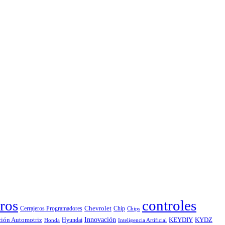
ros
controles
Chevrolet
Cerrajeros Programadores
Chip
Chips
Innovación
ción Automotriz
KEYDIY
KYDZ
Hyundai
Honda
Inteligencia Artificial