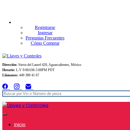
Envios GRATIS A TODO MEXICO en pedidos superiores $999
Registrarse
Ingresar
Preguntas Frecuentes
Cómo Comprar
Dirección:
Sierra del Laurel 420, Aguascalientes, México
Horario:
L-V 9:00AM-5:00PM PDT
Llámanos:
449 389 41 67
Inicio