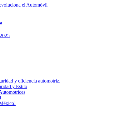
il
uridad y eficiencia automotriz.
idad y Estilo
Automotrices
l
 México!