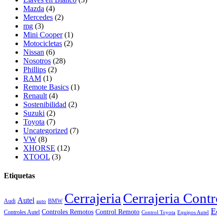
Mazda
(4)
Mercedes
(2)
mg
(3)
Mini Cooper
(1)
Motocicletas
(2)
Nissan
(6)
Nosotros
(28)
Phillips
(2)
RAM
(1)
Remote Basics
(1)
Renault
(4)
Sostenibilidad
(2)
Suzuki
(2)
Toyota
(7)
Uncategorized
(7)
VW
(8)
XHORSE
(12)
XTOOL
(3)
Etiquetas
Cerrajeria
Cerrajeria Cont
Autel
Audi
BMW
auto
E
Controles Remotos
Control Remoto
Controles Autel
Control Toyota
Equipos Autel