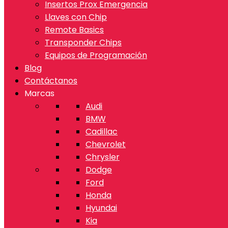
Insertos Prox Emergencia
Llaves con Chip
Remote Basics
Transponder Chips
Equipos de Programación
Blog
Contáctanos
Marcas
Audi
BMW
Cadillac
Chevrolet
Chrysler
Dodge
Ford
Honda
Hyundai
Kia