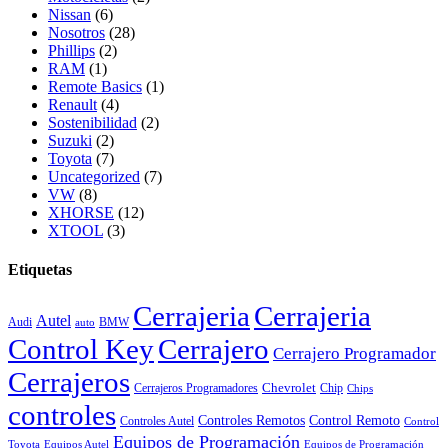
Nissan
(6)
Nosotros
(28)
Phillips
(2)
RAM
(1)
Remote Basics
(1)
Renault
(4)
Sostenibilidad
(2)
Suzuki
(2)
Toyota
(7)
Uncategorized
(7)
VW
(8)
XHORSE
(12)
XTOOL
(3)
Etiquetas
Cerrajeria
Cerrajeria
Autel
Audi
BMW
auto
Control Key
Cerrajero
Cerrajero Programador
Cerrajeros
Chevrolet
Cerrajeros Programadores
Chip
Chips
controles
Controles Remotos
Control Remoto
Controles Autel
Control
Equipos de Programación
Toyota
Equipos Autel
Equipos de Programación