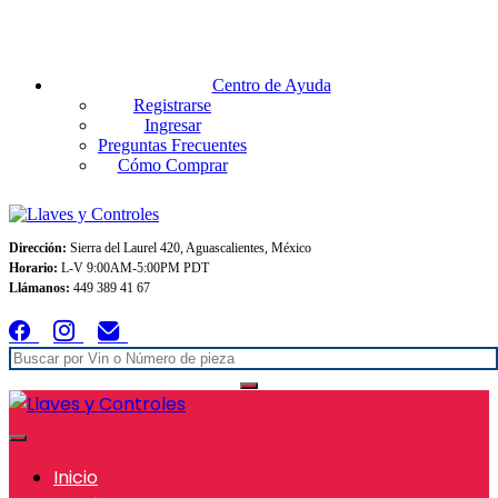
Envios GRATIS A TODO MEXICO en pedidos superiores $999
Centro de Ayuda
Registrarse
Ingresar
Preguntas Frecuentes
Cómo Comprar
Dirección:
Sierra del Laurel 420, Aguascalientes, México
Horario:
L-V 9:00AM-5:00PM PDT
Llámanos:
449 389 41 67
Inicio