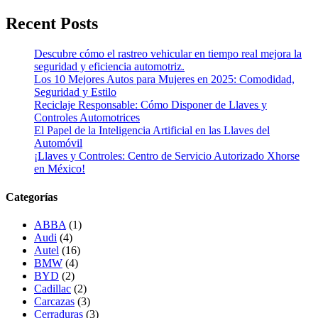
Recent Posts
Descubre cómo el rastreo vehicular en tiempo real mejora la
seguridad y eficiencia automotriz.
Los 10 Mejores Autos para Mujeres en 2025: Comodidad,
Seguridad y Estilo
Reciclaje Responsable: Cómo Disponer de Llaves y
Controles Automotrices
El Papel de la Inteligencia Artificial en las Llaves del
Automóvil
¡Llaves y Controles: Centro de Servicio Autorizado Xhorse
en México!
Categorías
ABBA
(1)
Audi
(4)
Autel
(16)
BMW
(4)
BYD
(2)
Cadillac
(2)
Carcazas
(3)
Cerraduras
(3)