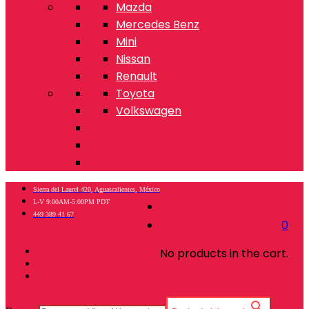
Mazda
Mercedes Benz
Mini
Nissan
Renault
Toyota
Volkswagen
Sierra del Laurel 420, Aguascalientes, México
L-V 9:00AM-5:00PM PDT
449 389 41 67
0
No products in the cart.