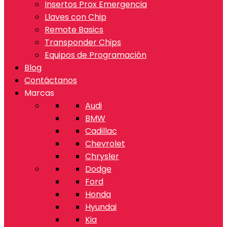
Insertos Prox Emergencia
Llaves con Chip
Remote Basics
Transponder Chips
Equipos de Programación
Blog
Contáctanos
Marcas
Audi
BMW
Cadillac
Chevrolet
Chrysler
Dodge
Ford
Honda
Hyundai
Kia