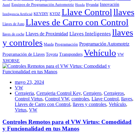
Innovación
Equipos de Programación Automotriz
Hyundai
Autel
Honda
Llave Control
llaves
KEYDIY
KYDZ
Inteligencia Artificial
Llaves de Carro con Control
Llaves de Auto
llaves
Llaves Inteligentes
Llaves de Proximidad
llaves de coche
y controles
Programación Automotriz
Programación
Mazda
Vehículo
Toyota
Programación de Llaves
Transponders
VW
XHORSE
mayo 23, 2024
VW
Cerrajeria
,
Cerrajeria Control Key
,
Cerrajero
,
Cerrajeros
,
Control Virtus
,
Control VW
,
controles
,
Llave Control
,
llaves
,
Llaves de Carro con Control
,
llaves y controles
,
Vehículo
,
Virtus
,
VW
Controles Remotos para el VW Virtus: Comodidad
y Funcionalidad en tus Manos