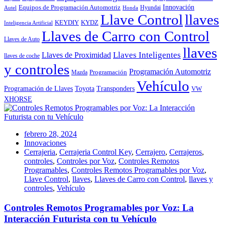
Innovación
Equipos de Programación Automotriz
Hyundai
Autel
Honda
Llave Control
llaves
KEYDIY
KYDZ
Inteligencia Artificial
Llaves de Carro con Control
Llaves de Auto
llaves
Llaves Inteligentes
Llaves de Proximidad
llaves de coche
y controles
Programación Automotriz
Programación
Mazda
Vehículo
Toyota
Programación de Llaves
Transponders
VW
XHORSE
febrero 28, 2024
Innovaciones
Cerrajeria
,
Cerrajeria Control Key
,
Cerrajero
,
Cerrajeros
,
controles
,
Controles por Voz
,
Controles Remotos
Programables
,
Controles Remotos Programables por Voz
,
Llave Control
,
llaves
,
Llaves de Carro con Control
,
llaves y
controles
,
Vehículo
Controles Remotos Programables por Voz: La
Interacción Futurista con tu Vehículo