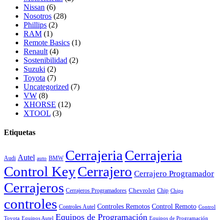
Nissan
(6)
Nosotros
(28)
Phillips
(2)
RAM
(1)
Remote Basics
(1)
Renault
(4)
Sostenibilidad
(2)
Suzuki
(2)
Toyota
(7)
Uncategorized
(7)
VW
(8)
XHORSE
(12)
XTOOL
(3)
Etiquetas
Cerrajeria
Cerrajeria
Autel
Audi
BMW
auto
Control Key
Cerrajero
Cerrajero Programador
Cerrajeros
Chevrolet
Cerrajeros Programadores
Chip
Chips
controles
Controles Remotos
Control Remoto
Controles Autel
Control
Equipos de Programación
Toyota
Equipos Autel
Equipos de Programación