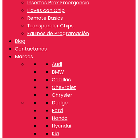
Insertos Prox Emergencia
Llaves con Chip
Remote Basics
Transponder Chips
Equipos de Programación
Blog
Contáctanos
Marcas
Audi
BMW
Cadillac
Chevrolet
Chrysler
Dodge
Ford
Honda
Hyundai
Kia