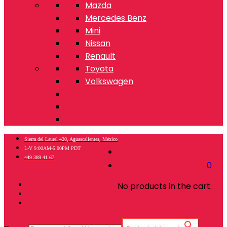
Mazda
Mercedes Benz
Mini
Nissan
Renault
Toyota
Volkswagen
Sierra del Laurel 420, Aguascalientes, México
L-V 9:00AM-5:00PM PDT
449 389 41 67
0
No products in the cart.