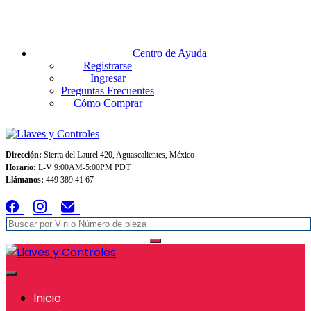
Envios GRATIS A TODO MEXICO en pedidos superiores $999
Centro de Ayuda
Registrarse
Ingresar
Preguntas Frecuentes
Cómo Comprar
Dirección:
Sierra del Laurel 420, Aguascalientes, México
Horario:
L-V 9:00AM-5:00PM PDT
Llámanos:
449 389 41 67
Inicio