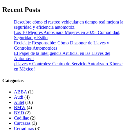
Recent Posts
Descubre cómo el rastreo vehicular en tiempo real mejora la
seguridad y eficiencia automotriz.
Los 10 Mejores Autos para Mujeres en 2025: Comodidad,
Seguridad y Estilo
Reciclaje Responsable: Cómo Disponer de Llaves y
Controles Automotrices
El Papel de la Inteligencia Artificial en las Llaves del
Automóvil
¡Llaves y Controles: Centro de Servicio Autorizado Xhorse
en México!
Categorías
ABBA
(1)
Audi
(4)
Autel
(16)
BMW
(4)
BYD
(2)
Cadillac
(2)
Carcazas
(3)
Cerraduras
(3)