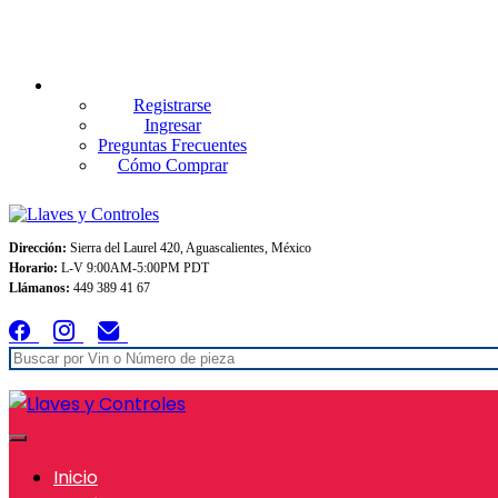
Envios GRATIS A TODO MEXICO en pedidos superiores $999
Registrarse
Ingresar
Preguntas Frecuentes
Cómo Comprar
Dirección:
Sierra del Laurel 420, Aguascalientes, México
Horario:
L-V 9:00AM-5:00PM PDT
Llámanos:
449 389 41 67
Inicio