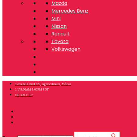
Mazda
Mercedes Benz
Mini
Nissan
Renault
Toyota
Volkswagen
Sierra del Laurel 420, Aguascalientes, México
L-V 9:00AM-5:00PM PDT
449 389 41 67