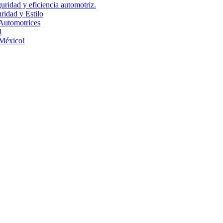
uridad y eficiencia automotriz.
idad y Estilo
Automotrices
l
 México!