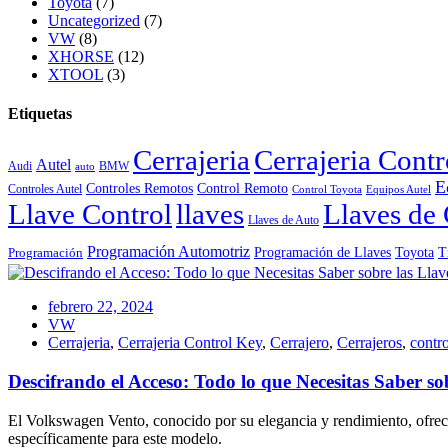
Toyota
(7)
Uncategorized
(7)
VW
(8)
XHORSE
(12)
XTOOL
(3)
Etiquetas
Cerrajeria
Cerrajeria Cont
Autel
Audi
BMW
auto
E
Controles Remotos
Control Remoto
Controles Autel
Control Toyota
Equipos Autel
Llave Control
llaves
Llaves de 
Llaves de Auto
Programación Automotriz
Toyota
Programación de Llaves
T
Programación
febrero 22, 2024
VW
Cerrajeria
,
Cerrajeria Control Key
,
Cerrajero
,
Cerrajeros
,
contro
Descifrando el Acceso: Todo lo que Necesitas Saber s
El Volkswagen Vento, conocido por su elegancia y rendimiento, ofrece
específicamente para este modelo.