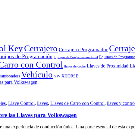
rol Key
Cerrajero
Cerraje
Cerrajero Programador
quipos de Programación
Equipos de Programa
Equipos de Programación Autel
Carro con Control
Ll
Llaves de Proximidad
llaves de coche
Vehículo
ransponders
VW
XHORSE
les
,
Llave Control
,
llaves
,
Llaves de Carro con Control
,
llaves y contro
obre las Llaves para Volkswagen
 una experiencia de conducción única. Una parte esencial de esta experi