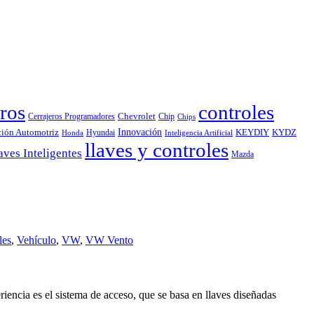
ros
controles
Chevrolet
Cerrajeros Programadores
Chip
Chips
Innovación
ción Automotriz
KEYDIY
KYDZ
Hyundai
Honda
Inteligencia Artificial
llaves y controles
aves Inteligentes
Mazda
les
,
Vehículo
,
VW
,
VW Vento
encia es el sistema de acceso, que se basa en llaves diseñadas