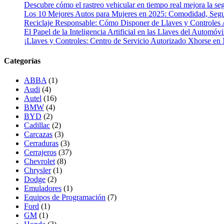
Descubre cómo el rastreo vehicular en tiempo real mejora la seg
Los 10 Mejores Autos para Mujeres en 2025: Comodidad, Segur
Reciclaje Responsable: Cómo Disponer de Llaves y Controles 
El Papel de la Inteligencia Artificial en las Llaves del Automóvi
¡Llaves y Controles: Centro de Servicio Autorizado Xhorse en
Categorías
ABBA
(1)
Audi
(4)
Autel
(16)
BMW
(4)
BYD
(2)
Cadillac
(2)
Carcazas
(3)
Cerraduras
(3)
Cerrajeros
(37)
Chevrolet
(8)
Chrysler
(1)
Dodge
(2)
Emuladores
(1)
Equipos de Programación
(7)
Ford
(1)
GM
(1)