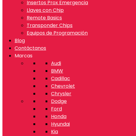
Insertos Prox Emergencia
Llaves con Chip
Remote Basics
Transponder Chips
Equipos de Programación
Blog
Contáctanos
Marcas
Audi
BMW
Cadillac
Chevrolet
Chrysler
Dodge
Ford
Honda
Hyundai
Kia