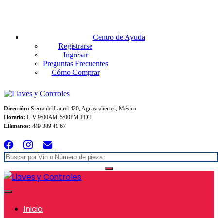
Envios GRATIS A TODO MEXICO en pedidos superiores $999
Centro de Ayuda
Registrarse
Ingresar
Preguntas Frecuentes
Cómo Comprar
Dirección:
Sierra del Laurel 420, Aguascalientes, México
Horario:
L-V 9:00AM-5:00PM PDT
Llámanos:
449 389 41 67
Inicio