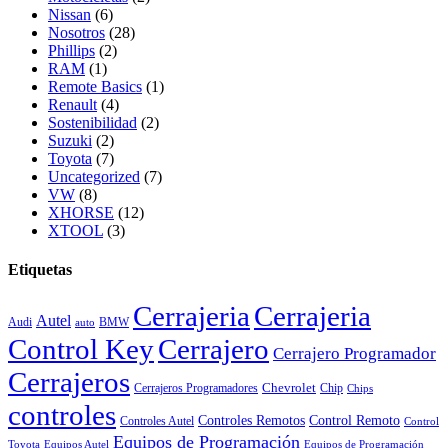
Nissan
(6)
Nosotros
(28)
Phillips
(2)
RAM
(1)
Remote Basics
(1)
Renault
(4)
Sostenibilidad
(2)
Suzuki
(2)
Toyota
(7)
Uncategorized
(7)
VW
(8)
XHORSE
(12)
XTOOL
(3)
Etiquetas
Cerrajeria
Cerrajeria
Autel
Audi
BMW
auto
Control Key
Cerrajero
Cerrajero Programador
Cerrajeros
Chevrolet
Cerrajeros Programadores
Chip
Chips
controles
Controles Remotos
Control Remoto
Controles Autel
Control
Equipos de Programación
Toyota
Equipos Autel
Equipos de Programación