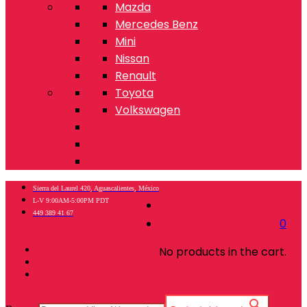
Mazda
Mercedes Benz
Mini
Nissan
Renault
Toyota
Volkswagen
Sierra del Laurel 420, Aguascalientes, México
L-V 9:00AM-5:00PM PDT
449 389 41 67
0
No products in the cart.