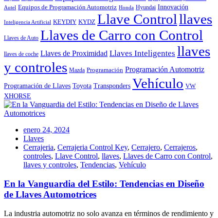
Innovación
Equipos de Programación Automotriz
Hyundai
Autel
Honda
Llave Control
llaves
KEYDIY
KYDZ
Inteligencia Artificial
Llaves de Carro con Control
Llaves de Auto
llaves
Llaves Inteligentes
Llaves de Proximidad
llaves de coche
y controles
Programación Automotriz
Programación
Mazda
Vehículo
Toyota
Programación de Llaves
Transponders
VW
XHORSE
enero 24, 2024
Llaves
Cerrajeria
,
Cerrajeria Control Key
,
Cerrajero
,
Cerrajeros
,
controles
,
Llave Control
,
llaves
,
Llaves de Carro con Control
,
llaves y controles
,
Tendencias
,
Vehículo
En la Vanguardia del Estilo: Tendencias en Diseño
de Llaves Automotrices
La industria automotriz no solo avanza en términos de rendimiento y