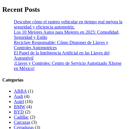
Recent Posts
Descubre cómo el rastreo vehicular en tiempo real mejora la
seguridad y eficiencia automotriz.
Los 10 Mejores Autos para Mujeres en 2025: Comodidad,
Seguridad y Estilo
Reciclaje Responsable: Cómo Disponer de Llaves y
Controles Automotrices
El Papel de la Inteligencia Artificial en las Llaves del
Automóvil
¡Llaves y Controles: Centro de Servicio Autorizado Xhorse
en México!
Categorías
ABBA
(1)
Audi
(4)
Autel
(16)
BMW
(4)
BYD
(2)
Cadillac
(2)
Carcazas
(3)
Cerraduras
(3)