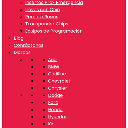
Insertos Prox Emergencia
Llaves con Chip
Remote Basics
Transponder Chips
Equipos de Programación
Blog
Contáctanos
Marcas
Audi
BMW
Cadillac
Chevrolet
Chrysler
Dodge
Ford
Honda
Hyundai
Kia