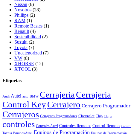
Nissan
(6)
Nosotros
(28)
Phillips
(2)
RAM
(1)
Remote Basics
(1)
Renault
(4)
Sostenibilidad
(2)
Suzuki
(2)
Toyota
(7)
Uncategorized
(7)
VW
(8)
XHORSE
(12)
XTOOL
(3)
Etiquetas
Cerrajeria
Cerrajeria
Autel
Audi
BMW
auto
Control Key
Cerrajero
Cerrajero Programador
Cerrajeros
Chevrolet
Cerrajeros Programadores
Chip
Chips
controles
Controles Remotos
Control Remoto
Controles Autel
Control
Equipos de Programación
Toyota
Equipos Autel
Equipos de Programación