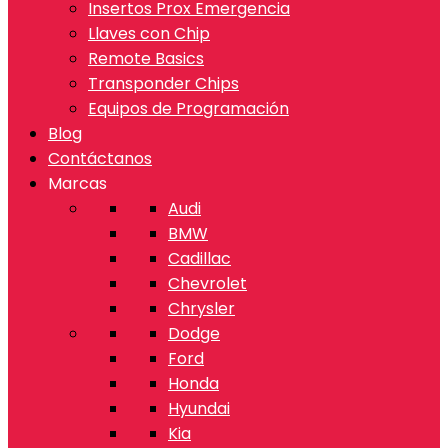
Insertos Prox Emergencia
Llaves con Chip
Remote Basics
Transponder Chips
Equipos de Programación
Blog
Contáctanos
Marcas
Audi
BMW
Cadillac
Chevrolet
Chrysler
Dodge
Ford
Honda
Hyundai
Kia