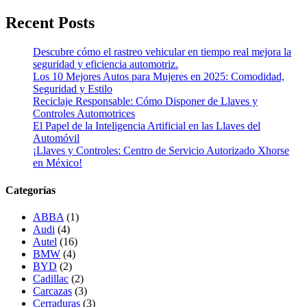
Recent Posts
Descubre cómo el rastreo vehicular en tiempo real mejora la
seguridad y eficiencia automotriz.
Los 10 Mejores Autos para Mujeres en 2025: Comodidad,
Seguridad y Estilo
Reciclaje Responsable: Cómo Disponer de Llaves y
Controles Automotrices
El Papel de la Inteligencia Artificial en las Llaves del
Automóvil
¡Llaves y Controles: Centro de Servicio Autorizado Xhorse
en México!
Categorías
ABBA
(1)
Audi
(4)
Autel
(16)
BMW
(4)
BYD
(2)
Cadillac
(2)
Carcazas
(3)
Cerraduras
(3)