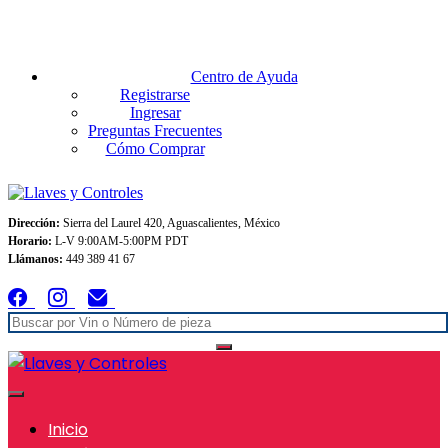
Envios GRATIS A TODO MEXICO en pedidos superiores $999
Centro de Ayuda
Registrarse
Ingresar
Preguntas Frecuentes
Cómo Comprar
Dirección:
Sierra del Laurel 420, Aguascalientes, México
Horario:
L-V 9:00AM-5:00PM PDT
Llámanos:
449 389 41 67
Inicio