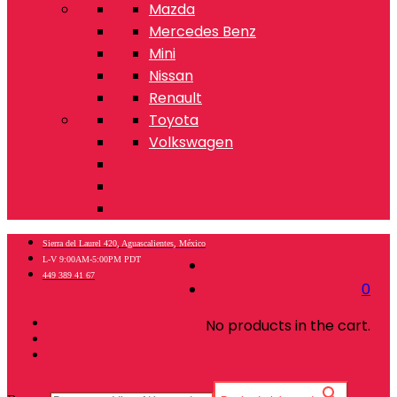
Mazda
Mercedes Benz
Mini
Nissan
Renault
Toyota
Volkswagen
Sierra del Laurel 420, Aguascalientes, México
L-V 9:00AM-5:00PM PDT
449 389 41 67
0
No products in the cart.