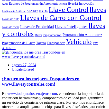
Innovación
Equipos de Programación Automotriz
Hyundai
Autel
Honda
Llave Control
llaves
KEYDIY
KYDZ
Inteligencia Artificial
Llaves de Carro con Control
Llaves de Auto
llaves
Llaves Inteligentes
Llaves de Proximidad
llaves de coche
y controles
Programación Automotriz
Programación
Mazda
Vehículo
Toyota
Programación de Llaves
Transponders
VW
XHORSE
agosto 27, 2024
Uncategorized
¡Encuentra los mejores Trasponders en
www.llavesycontroles.com!
En
www.todoparaloscerrajeros.co
m
, entendemos la importancia de
contar con herramientas y componentes de calidad para garantizar
un servicio de cerrajería de primera clase. Por eso, nos enorgullece
ofrecer una amplia gama de chips para llaves, diseñados para cubrir