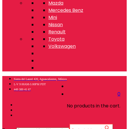
Mazda
Mercedes Benz
Mini
Nissan
Renault
Toyota
Volkswagen
Sierra del Laurel 420, Aguascalientes, México
L-V 9:00AM-5:00PM PDT
449 389 41 67
0
No products in the cart.