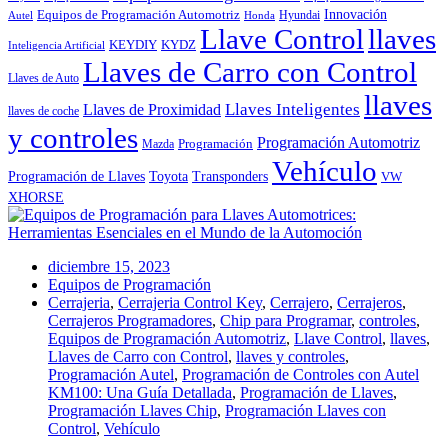
Innovación
Equipos de Programación Automotriz
Hyundai
Autel
Honda
Llave Control
llaves
KEYDIY
KYDZ
Inteligencia Artificial
Llaves de Carro con Control
Llaves de Auto
llaves
Llaves Inteligentes
Llaves de Proximidad
llaves de coche
y controles
Programación Automotriz
Programación
Mazda
Vehículo
Toyota
Programación de Llaves
Transponders
VW
XHORSE
diciembre 15, 2023
Equipos de Programación
Cerrajeria
,
Cerrajeria Control Key
,
Cerrajero
,
Cerrajeros
,
Cerrajeros Programadores
,
Chip para Programar
,
controles
,
Equipos de Programación Automotriz
,
Llave Control
,
llaves
,
Llaves de Carro con Control
,
llaves y controles
,
Programación Autel
,
Programación de Controles con Autel
KM100: Una Guía Detallada
,
Programación de Llaves
,
Programación Llaves Chip
,
Programación Llaves con
Control
,
Vehículo