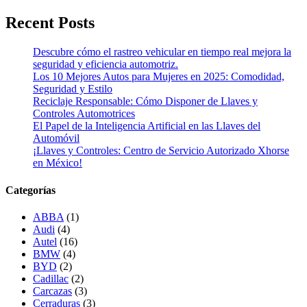
Recent Posts
Descubre cómo el rastreo vehicular en tiempo real mejora la
seguridad y eficiencia automotriz.
Los 10 Mejores Autos para Mujeres en 2025: Comodidad,
Seguridad y Estilo
Reciclaje Responsable: Cómo Disponer de Llaves y
Controles Automotrices
El Papel de la Inteligencia Artificial en las Llaves del
Automóvil
¡Llaves y Controles: Centro de Servicio Autorizado Xhorse
en México!
Categorías
ABBA
(1)
Audi
(4)
Autel
(16)
BMW
(4)
BYD
(2)
Cadillac
(2)
Carcazas
(3)
Cerraduras
(3)