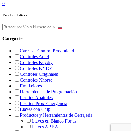
0
Product Filters
Categories
Carcasas Control Proximidad
Controles Autel
Controles Keydiy
Controles KYDZ
Controles Originales
Controles Xhorse
Emuladores
Herramientas de Programación
Insertos Abatibles
Insertos Prox Emergencia
Llaves con Chip
Productos y Herramientas de Cerrajería
Llaves en Blanco Forjas
Llaves ABBA