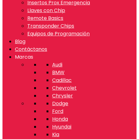
Insertos Prox Emergencia
Llaves con Chip
Remote Basics
Transponder Chips
Equipos de Programación
Blog
Contáctanos
Marcas
Audi
BMW
Cadillac
Chevrolet
Chrysler
Dodge
Ford
Honda
Hyundai
Kia