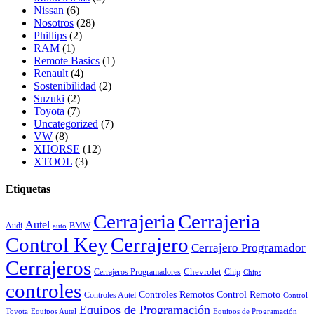
Nissan
(6)
Nosotros
(28)
Phillips
(2)
RAM
(1)
Remote Basics
(1)
Renault
(4)
Sostenibilidad
(2)
Suzuki
(2)
Toyota
(7)
Uncategorized
(7)
VW
(8)
XHORSE
(12)
XTOOL
(3)
Etiquetas
Cerrajeria
Cerrajeria
Autel
Audi
BMW
auto
Control Key
Cerrajero
Cerrajero Programador
Cerrajeros
Chevrolet
Cerrajeros Programadores
Chip
Chips
controles
Controles Remotos
Control Remoto
Controles Autel
Control
Equipos de Programación
Toyota
Equipos Autel
Equipos de Programación