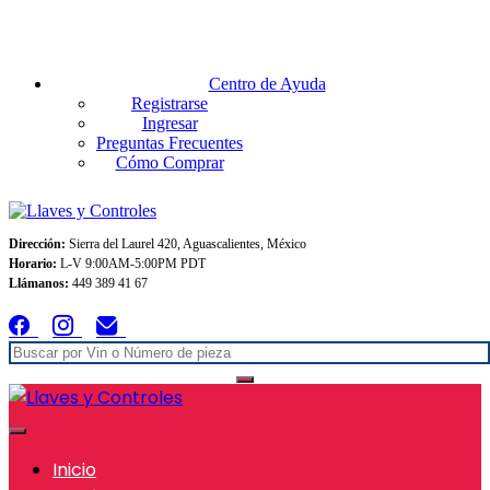
Envios GRATIS A TODO MEXICO en pedidos superiores $999
Centro de Ayuda
Registrarse
Ingresar
Preguntas Frecuentes
Cómo Comprar
Dirección:
Sierra del Laurel 420, Aguascalientes, México
Horario:
L-V 9:00AM-5:00PM PDT
Llámanos:
449 389 41 67
Inicio