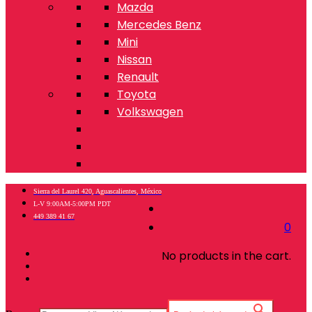
Mazda
Mercedes Benz
Mini
Nissan
Renault
Toyota
Volkswagen
Sierra del Laurel 420, Aguascalientes, México
L-V 9:00AM-5:00PM PDT
449 389 41 67
0
No products in the cart.