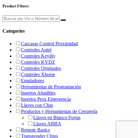
Product Filters
Categories
Carcasas Control Proximidad
Controles Autel
Controles Keydiy
Controles KYDZ
Controles Originales
Controles Xhorse
Emuladores
Herramientas de Programación
Insertos Abatibles
Insertos Prox Emergencia
Llaves con Chip
Productos y Herramientas de Cerrajería
Llaves en Blanco Forjas
Llaves ABBA
Remote Basics
Transponder Chips