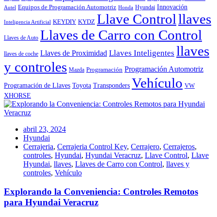
Innovación
Equipos de Programación Automotriz
Hyundai
Autel
Honda
Llave Control
llaves
KEYDIY
KYDZ
Inteligencia Artificial
Llaves de Carro con Control
Llaves de Auto
llaves
Llaves Inteligentes
Llaves de Proximidad
llaves de coche
y controles
Programación Automotriz
Programación
Mazda
Vehículo
Toyota
Programación de Llaves
Transponders
VW
XHORSE
abril 23, 2024
Hyundai
Cerrajeria
,
Cerrajeria Control Key
,
Cerrajero
,
Cerrajeros
,
controles
,
Hyundai
,
Hyundai Veracruz
,
Llave Control
,
Llave
Hyundai
,
llaves
,
Llaves de Carro con Control
,
llaves y
controles
,
Vehículo
Explorando la Conveniencia: Controles Remotos
para Hyundai Veracruz