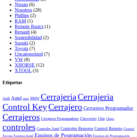
Nissan
(6)
Nosotros
(28)
Phillips
(2)
RAM
(1)
Remote Basics
(1)
Renault
(4)
Sostenibilidad
(2)
Suzuki
(2)
Toyota
(7)
Uncategorized
(7)
VW
(8)
XHORSE
(12)
XTOOL
(3)
Etiquetas
Cerrajeria
Cerrajeria
Autel
Audi
BMW
auto
Control Key
Cerrajero
Cerrajero Programador
Cerrajeros
Chevrolet
Cerrajeros Programadores
Chip
Chips
controles
Controles Remotos
Control Remoto
Controles Autel
Control
Equipos de Programación
Toyota
Equipos Autel
Equipos de Programación