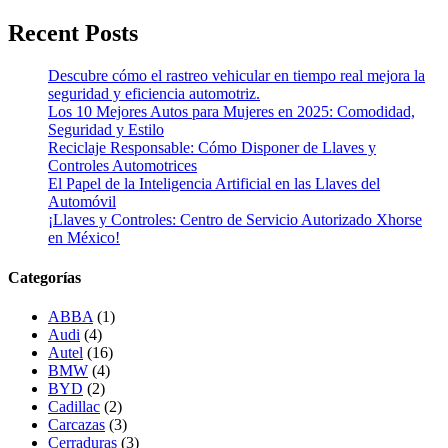
Recent Posts
Descubre cómo el rastreo vehicular en tiempo real mejora la
seguridad y eficiencia automotriz.
Los 10 Mejores Autos para Mujeres en 2025: Comodidad,
Seguridad y Estilo
Reciclaje Responsable: Cómo Disponer de Llaves y
Controles Automotrices
El Papel de la Inteligencia Artificial en las Llaves del
Automóvil
¡Llaves y Controles: Centro de Servicio Autorizado Xhorse
en México!
Categorías
ABBA
(1)
Audi
(4)
Autel
(16)
BMW
(4)
BYD
(2)
Cadillac
(2)
Carcazas
(3)
Cerraduras
(3)