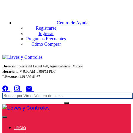
Envios GRATIS A TODO MEXICO en pedidos superiores $999
Centro de Ayuda
Registrarse
Ingresar
Preguntas Frecuentes
Cómo Comprar
Dirección:
Sierra del Laurel 420, Aguascalientes, México
Horario:
L-V 9:00AM-5:00PM PDT
Llámanos:
449 389 41 67
Inicio