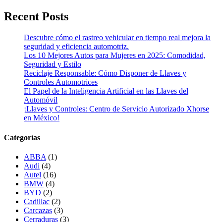
Recent Posts
Descubre cómo el rastreo vehicular en tiempo real mejora la
seguridad y eficiencia automotriz.
Los 10 Mejores Autos para Mujeres en 2025: Comodidad,
Seguridad y Estilo
Reciclaje Responsable: Cómo Disponer de Llaves y
Controles Automotrices
El Papel de la Inteligencia Artificial en las Llaves del
Automóvil
¡Llaves y Controles: Centro de Servicio Autorizado Xhorse
en México!
Categorías
ABBA
(1)
Audi
(4)
Autel
(16)
BMW
(4)
BYD
(2)
Cadillac
(2)
Carcazas
(3)
Cerraduras
(3)