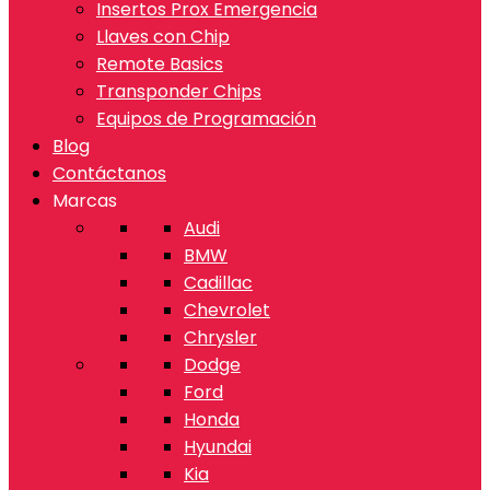
Insertos Prox Emergencia
Llaves con Chip
Remote Basics
Transponder Chips
Equipos de Programación
Blog
Contáctanos
Marcas
Audi
BMW
Cadillac
Chevrolet
Chrysler
Dodge
Ford
Honda
Hyundai
Kia