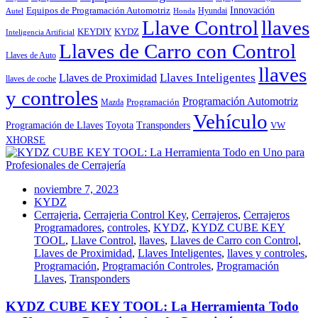
Innovación
Equipos de Programación Automotriz
Hyundai
Autel
Honda
Llave Control
llaves
KEYDIY
KYDZ
Inteligencia Artificial
Llaves de Carro con Control
Llaves de Auto
llaves
Llaves Inteligentes
Llaves de Proximidad
llaves de coche
y controles
Programación Automotriz
Programación
Mazda
Vehículo
Toyota
Programación de Llaves
Transponders
VW
XHORSE
noviembre 7, 2023
KYDZ
Cerrajeria
,
Cerrajeria Control Key
,
Cerrajeros
,
Cerrajeros
Programadores
,
controles
,
KYDZ
,
KYDZ CUBE KEY
TOOL
,
Llave Control
,
llaves
,
Llaves de Carro con Control
,
Llaves de Proximidad
,
Llaves Inteligentes
,
llaves y controles
,
Programación
,
Programación Controles
,
Programación
Llaves
,
Transponders
KYDZ CUBE KEY TOOL: La Herramienta Todo