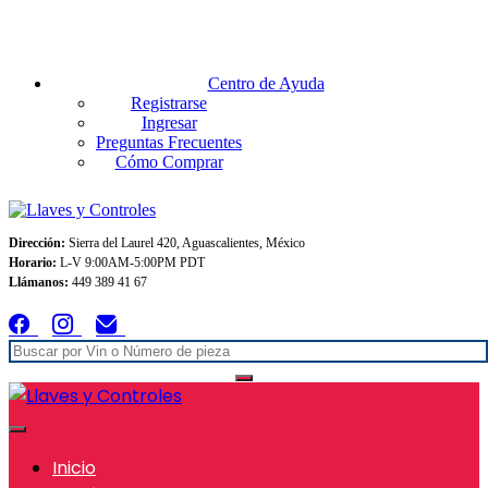
Envios GRATIS A TODO MEXICO en pedidos superiores $999
Centro de Ayuda
Registrarse
Ingresar
Preguntas Frecuentes
Cómo Comprar
Dirección:
Sierra del Laurel 420, Aguascalientes, México
Horario:
L-V 9:00AM-5:00PM PDT
Llámanos:
449 389 41 67
Inicio