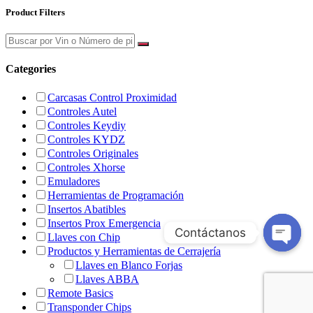
Product Filters
Categories
Carcasas Control Proximidad
Controles Autel
Controles Keydiy
Controles KYDZ
Controles Originales
Controles Xhorse
Emuladores
Herramientas de Programación
Insertos Abatibles
Insertos Prox Emergencia
Contáctanos
Llaves con Chip
Productos y Herramientas de Cerrajería
Open
Llaves en Blanco Forjas
chaty
Llaves ABBA
Remote Basics
Transponder Chips