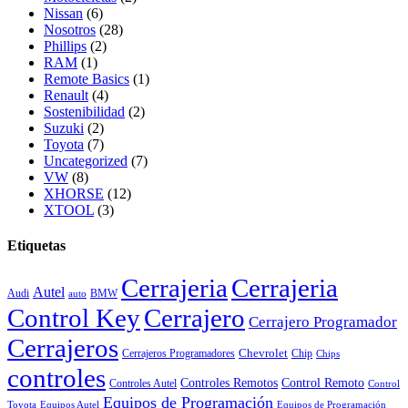
Nissan
(6)
Nosotros
(28)
Phillips
(2)
RAM
(1)
Remote Basics
(1)
Renault
(4)
Sostenibilidad
(2)
Suzuki
(2)
Toyota
(7)
Uncategorized
(7)
VW
(8)
XHORSE
(12)
XTOOL
(3)
Etiquetas
Cerrajeria
Cerrajeria
Autel
Audi
BMW
auto
Control Key
Cerrajero
Cerrajero Programador
Cerrajeros
Chevrolet
Cerrajeros Programadores
Chip
Chips
controles
Controles Remotos
Control Remoto
Controles Autel
Control
Equipos de Programación
Toyota
Equipos Autel
Equipos de Programación