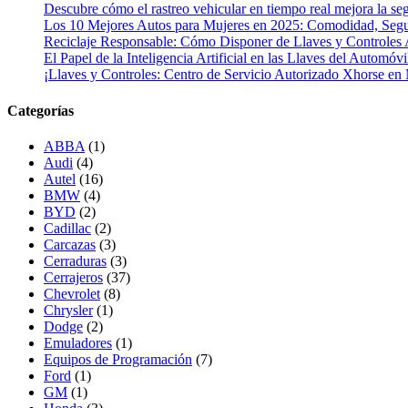
Descubre cómo el rastreo vehicular en tiempo real mejora la seg
Los 10 Mejores Autos para Mujeres en 2025: Comodidad, Segur
Reciclaje Responsable: Cómo Disponer de Llaves y Controles 
El Papel de la Inteligencia Artificial en las Llaves del Automóvi
¡Llaves y Controles: Centro de Servicio Autorizado Xhorse en
Categorías
ABBA
(1)
Audi
(4)
Autel
(16)
BMW
(4)
BYD
(2)
Cadillac
(2)
Carcazas
(3)
Cerraduras
(3)
Cerrajeros
(37)
Chevrolet
(8)
Chrysler
(1)
Dodge
(2)
Emuladores
(1)
Equipos de Programación
(7)
Ford
(1)
GM
(1)