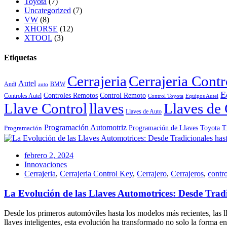
Toyota
(7)
Uncategorized
(7)
VW
(8)
XHORSE
(12)
XTOOL
(3)
Etiquetas
Cerrajeria
Cerrajeria Cont
Autel
Audi
BMW
auto
E
Controles Remotos
Control Remoto
Controles Autel
Control Toyota
Equipos Autel
Llave Control
llaves
Llaves de 
Llaves de Auto
Programación Automotriz
Toyota
Programación de Llaves
T
Programación
febrero 2, 2024
Innovaciones
Cerrajeria
,
Cerrajeria Control Key
,
Cerrajero
,
Cerrajeros
,
contro
La Evolución de las Llaves Automotrices: Desde Tradic
Desde los primeros automóviles hasta los modelos más recientes, las l
llaves inteligentes, esta evolución ha transformado no solo la forma 