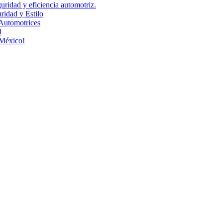
uridad y eficiencia automotriz.
idad y Estilo
Automotrices
l
 México!