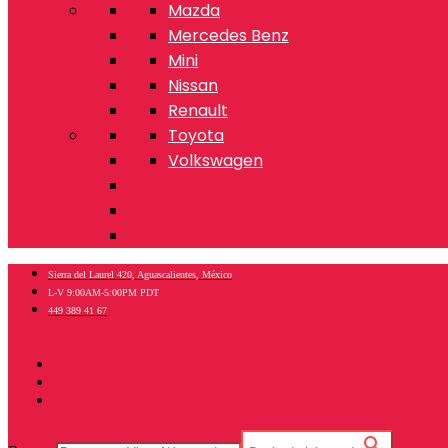
Mazda
Mercedes Benz
Mini
Nissan
Renault
Toyota
Volkswagen
Sierra del Laurel 420, Aguascalientes, México
L-V 9:00AM-5:00PM PDT
449 389 41 67