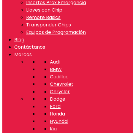
Insertos Prox Emergencia
Llaves con Chip
Remote Basics
Transponder Chips
Equipos de Programación
Blog
Contáctanos
Marcas
Audi
BMW
Cadillac
Chevrolet
Chrysler
Dodge
Ford
Honda
Hyundai
Kia