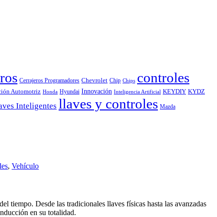
ros
controles
Chevrolet
Cerrajeros Programadores
Chip
Chips
Innovación
ción Automotriz
KEYDIY
KYDZ
Hyundai
Honda
Inteligencia Artificial
llaves y controles
aves Inteligentes
Mazda
les
,
Vehículo
l tiempo. Desde las tradicionales llaves físicas hasta las avanzadas
nducción en su totalidad.