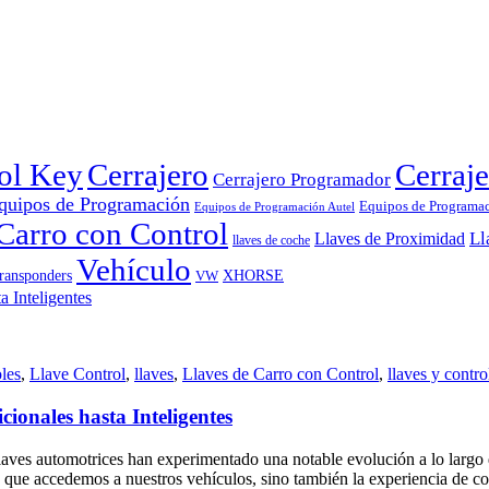
rol Key
Cerrajero
Cerraje
Cerrajero Programador
quipos de Programación
Equipos de Programa
Equipos de Programación Autel
Carro con Control
Ll
Llaves de Proximidad
llaves de coche
Vehículo
ransponders
VW
XHORSE
les
,
Llave Control
,
llaves
,
Llaves de Carro con Control
,
llaves y contro
ionales hasta Inteligentes
laves automotrices han experimentado una notable evolución a lo largo de
en que accedemos a nuestros vehículos, sino también la experiencia de co