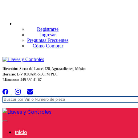
Envios GRATIS A TODO MEXICO en pedidos superiores $999
Registrarse
Ingresar
Preguntas Frecuentes
Cómo Comprar
Dirección:
Sierra del Laurel 420, Aguascalientes, México
Horario:
L-V 9:00AM-5:00PM PDT
Llámanos:
449 389 41 67
Inicio