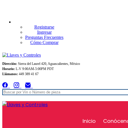
Envios GRATIS A TODO MEXICO en pedidos superiores $999
Registrarse
Ingresar
Preguntas Frecuentes
Cómo Comprar
Dirección:
Sierra del Laurel 420, Aguascalientes, México
Horario:
L-V 9:00AM-5:00PM PDT
Llámanos:
449 389 41 67
Inicio
Conócen