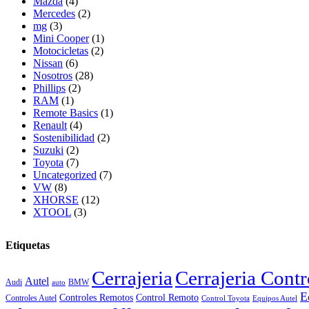
Mazda
(4)
Mercedes
(2)
mg
(3)
Mini Cooper
(1)
Motocicletas
(2)
Nissan
(6)
Nosotros
(28)
Phillips
(2)
RAM
(1)
Remote Basics
(1)
Renault
(4)
Sostenibilidad
(2)
Suzuki
(2)
Toyota
(7)
Uncategorized
(7)
VW
(8)
XHORSE
(12)
XTOOL
(3)
Etiquetas
Cerrajeria
Cerrajeria Cont
Autel
Audi
BMW
auto
E
Controles Remotos
Control Remoto
Controles Autel
Control Toyota
Equipos Autel