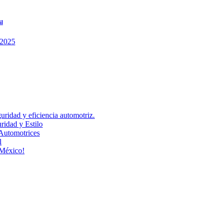
il
uridad y eficiencia automotriz.
idad y Estilo
Automotrices
l
 México!