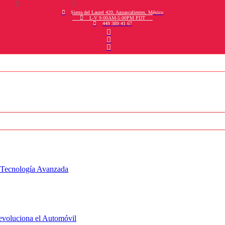
Sierra del Laurel 420, Aguascalientes, México
L-V 9:00AM-5:00PM PDT
449 389 41 67