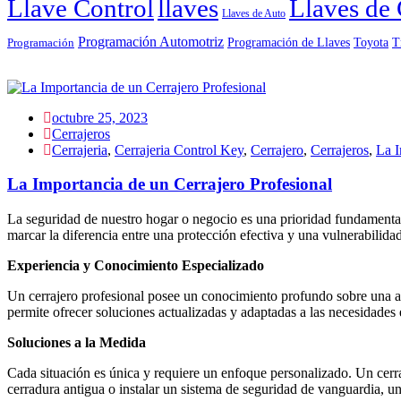
Llave Control
llaves
Llaves de 
Llaves de Auto
Programación Automotriz
Toyota
Programación de Llaves
T
Programación
octubre 25, 2023
Cerrajeros
Cerrajeria
,
Cerrajeria Control Key
,
Cerrajero
,
Cerrajeros
,
La I
La Importancia de un Cerrajero Profesional
La seguridad de nuestro hogar o negocio es una prioridad fundamental 
marcar la diferencia entre una protección efectiva y una vulnerabilidad
Experiencia y Conocimiento Especializado
Un cerrajero profesional posee un conocimiento profundo sobre una amp
permite ofrecer soluciones actualizadas y adaptadas a las necesidades e
Soluciones a la Medida
Cada situación es única y requiere un enfoque personalizado. Un cerr
cerradura antigua o instalar un sistema de seguridad de vanguardia, un