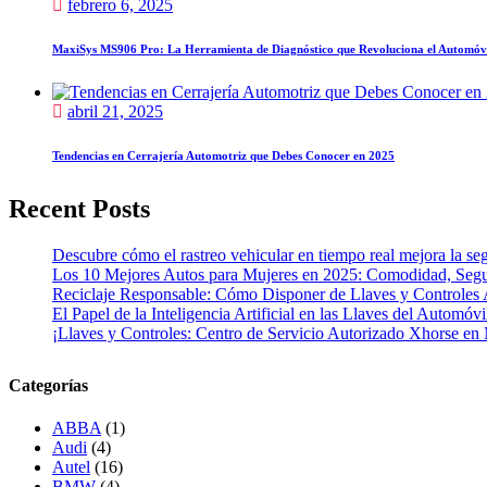
febrero 6, 2025
MaxiSys MS906 Pro: La Herramienta de Diagnóstico que Revoluciona el Automóv
abril 21, 2025
Tendencias en Cerrajería Automotriz que Debes Conocer en 2025
Recent Posts
Descubre cómo el rastreo vehicular en tiempo real mejora la seg
Los 10 Mejores Autos para Mujeres en 2025: Comodidad, Segur
Reciclaje Responsable: Cómo Disponer de Llaves y Controles 
El Papel de la Inteligencia Artificial en las Llaves del Automóvi
¡Llaves y Controles: Centro de Servicio Autorizado Xhorse en
Categorías
ABBA
(1)
Audi
(4)
Autel
(16)
BMW
(4)