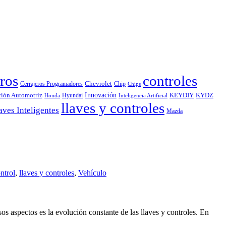
ros
controles
Chevrolet
Cerrajeros Programadores
Chip
Chips
Innovación
ción Automotriz
KEYDIY
KYDZ
Hyundai
Honda
Inteligencia Artificial
llaves y controles
aves Inteligentes
Mazda
ntrol
,
llaves y controles
,
Vehículo
 aspectos es la evolución constante de las llaves y controles. En