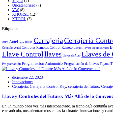
Toyota
(7)
Uncategorized
(7)
VW
(8)
XHORSE
(12)
XTOOL
(3)
Etiquetas
Cerrajeria
Cerrajeria Cont
Autel
Audi
BMW
auto
E
Controles Remotos
Control Remoto
Controles Autel
Control Toyota
Equipos Autel
Llave Control
llaves
Llaves de 
Llaves de Auto
Programación Automotriz
Toyota
Programación de Llaves
T
Programación
diciembre 22, 2023
Innovaciones
Cerrajeria
,
Cerrajeria Control Key
,
cerrajeria del futuro
,
Cerraje
Llave y Controles del Futuro: Más Allá de lo Conven
En un mundo cada vez más interconectado, la tecnología continúa avan
este artículo, nos adentraremos en las fascinantes innovaciones y camb