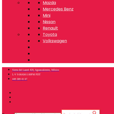
Mazda
Mercedes Benz
Mini
Nissan
Renault
Toyota
Volkswagen
Sierra del Laurel 420, Aguascalientes, México
L-V 9:00AM-5:00PM PDT
449 389 41 67