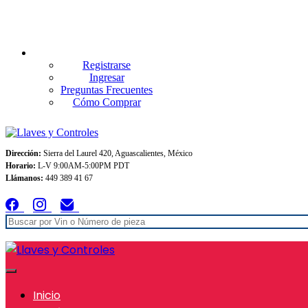
Envios GRATIS A TODO MEXICO en pedidos superiores $999
Registrarse
Ingresar
Preguntas Frecuentes
Cómo Comprar
Dirección:
Sierra del Laurel 420, Aguascalientes, México
Horario:
L-V 9:00AM-5:00PM PDT
Llámanos:
449 389 41 67
Inicio