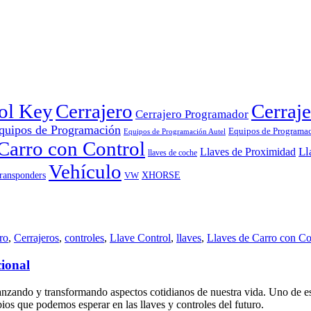
rol Key
Cerrajero
Cerraje
Cerrajero Programador
quipos de Programación
Equipos de Programa
Equipos de Programación Autel
Carro con Control
Ll
Llaves de Proximidad
llaves de coche
Vehículo
ransponders
VW
XHORSE
ro
,
Cerrajeros
,
controles
,
Llave Control
,
llaves
,
Llaves de Carro con Co
cional
zando y transformando aspectos cotidianos de nuestra vida. Uno de esos
ios que podemos esperar en las llaves y controles del futuro.