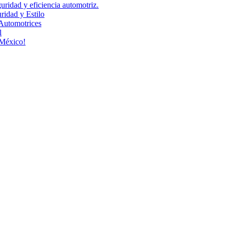
uridad y eficiencia automotriz.
idad y Estilo
Automotrices
l
 México!