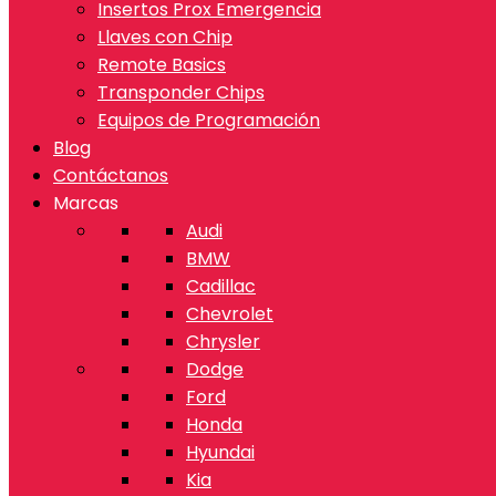
Insertos Prox Emergencia
Llaves con Chip
Remote Basics
Transponder Chips
Equipos de Programación
Blog
Contáctanos
Marcas
Audi
BMW
Cadillac
Chevrolet
Chrysler
Dodge
Ford
Honda
Hyundai
Kia