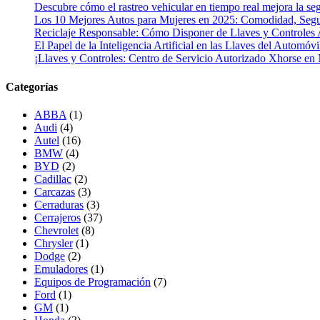
Descubre cómo el rastreo vehicular en tiempo real mejora la seg
Los 10 Mejores Autos para Mujeres en 2025: Comodidad, Segur
Reciclaje Responsable: Cómo Disponer de Llaves y Controles 
El Papel de la Inteligencia Artificial en las Llaves del Automóvi
¡Llaves y Controles: Centro de Servicio Autorizado Xhorse en
Categorías
ABBA
(1)
Audi
(4)
Autel
(16)
BMW
(4)
BYD
(2)
Cadillac
(2)
Carcazas
(3)
Cerraduras
(3)
Cerrajeros
(37)
Chevrolet
(8)
Chrysler
(1)
Dodge
(2)
Emuladores
(1)
Equipos de Programación
(7)
Ford
(1)
GM
(1)