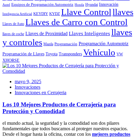
Innovación
Equipos de Programación Automotriz
Hyundai
Autel
Honda
Llave Control
llaves
KEYDIY
KYDZ
Inteligencia Artificial
Llaves de Carro con Control
Llaves de Auto
llaves
Llaves Inteligentes
Llaves de Proximidad
llaves de coche
y controles
Programación Automotriz
Programación
Mazda
Vehículo
Toyota
Programación de Llaves
Transponders
VW
XHORSE
mayo 9, 2025
Innovaciones
Innovaciones en Cerrajeria
Los 10 Mejores Productos de Cerrajería para
Protección y Comodidad
el mundo actual, la seguridad y la comodidad son dos pilares
fundamentales que todos buscamos al proteger nuestros espacios.
Desde el hogar hasta la oficina, contar con los
mejores productos