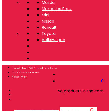
Mazda
Mercedes Benz
Mini
Nissan
Renault
Toyota
Volkswagen
Sierra del Laurel 420, Aguascalientes, México
L-V 9:00AM-5:00PM PDT
449 389 41 67
0
No products in the cart.