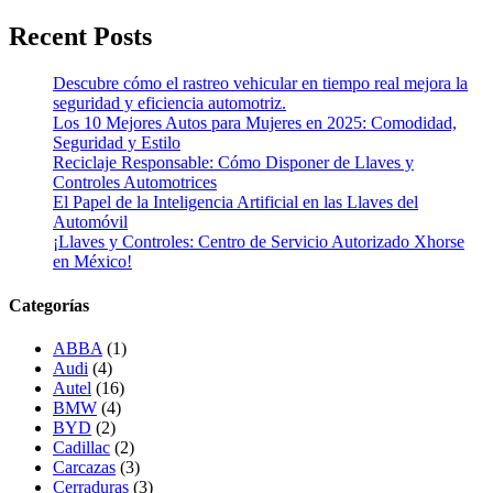
Recent Posts
Descubre cómo el rastreo vehicular en tiempo real mejora la
seguridad y eficiencia automotriz.
Los 10 Mejores Autos para Mujeres en 2025: Comodidad,
Seguridad y Estilo
Reciclaje Responsable: Cómo Disponer de Llaves y
Controles Automotrices
El Papel de la Inteligencia Artificial en las Llaves del
Automóvil
¡Llaves y Controles: Centro de Servicio Autorizado Xhorse
en México!
Categorías
ABBA
(1)
Audi
(4)
Autel
(16)
BMW
(4)
BYD
(2)
Cadillac
(2)
Carcazas
(3)
Cerraduras
(3)