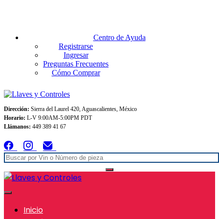
Envios GRATIS A TODO MEXICO en pedidos superiores $999
Centro de Ayuda
Registrarse
Ingresar
Preguntas Frecuentes
Cómo Comprar
Dirección:
Sierra del Laurel 420, Aguascalientes, México
Horario:
L-V 9:00AM-5:00PM PDT
Llámanos:
449 389 41 67
Inicio