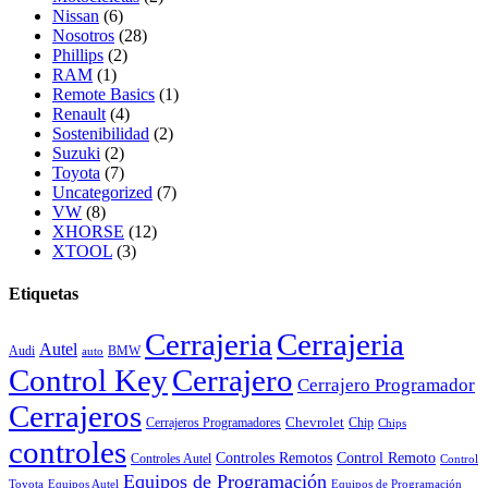
Nissan
(6)
Nosotros
(28)
Phillips
(2)
RAM
(1)
Remote Basics
(1)
Renault
(4)
Sostenibilidad
(2)
Suzuki
(2)
Toyota
(7)
Uncategorized
(7)
VW
(8)
XHORSE
(12)
XTOOL
(3)
Etiquetas
Cerrajeria
Cerrajeria
Autel
Audi
BMW
auto
Control Key
Cerrajero
Cerrajero Programador
Cerrajeros
Chevrolet
Cerrajeros Programadores
Chip
Chips
controles
Controles Remotos
Control Remoto
Controles Autel
Control
Equipos de Programación
Toyota
Equipos Autel
Equipos de Programación