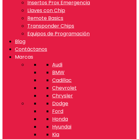
Insertos Prox Emergencia
Llaves con Chip
Remote Basics
Transponder Chips
Equipos de Programación
Blog
Contáctanos
Marcas
Audi
BMW
Cadillac
Chevrolet
Chrysler
Dodge
Ford
Honda
Hyundai
Kia