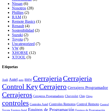
Nissan
(6)
Nosotros
(28)
Phillips
(2)
RAM
(1)
Remote Basics
(1)
Renault
(4)
Sostenibilidad
(2)
Suzuki
(2)
Toyota
(7)
Uncategorized
(7)
VW
(8)
XHORSE
(12)
XTOOL
(3)
Etiquetas
Cerrajeria
Cerrajeria
Autel
Audi
BMW
auto
Control Key
Cerrajero
Cerrajero Programador
Cerrajeros
Chevrolet
Cerrajeros Programadores
Chip
Chips
controles
Controles Remotos
Control Remoto
Controles Autel
Control
Equipos de Programación
Toyota
Equipos Autel
Equipos de Programación