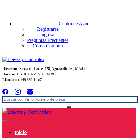
Envios GRATIS A TODO MEXICO en pedidos superiores $999
Centro de Ayuda
Registrarse
Ingresar
Preguntas Frecuentes
Cómo Comprar
Dirección:
Sierra del Laurel 420, Aguascalientes, México
Horario:
L-V 9:00AM-5:00PM PDT
Llámanos:
449 389 41 67
Inicio