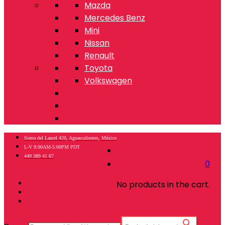
Mazda
Mercedes Benz
Mini
Nissan
Renault
Toyota
Volkswagen
Sierra del Laurel 420, Aguascalientes, México
L-V 9:00AM-5:00PM PDT
449 389 41 67
0
No products in the cart.