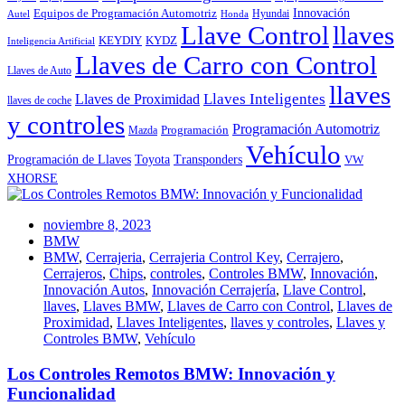
Innovación
Equipos de Programación Automotriz
Hyundai
Autel
Honda
Llave Control
llaves
KEYDIY
KYDZ
Inteligencia Artificial
Llaves de Carro con Control
Llaves de Auto
llaves
Llaves Inteligentes
Llaves de Proximidad
llaves de coche
y controles
Programación Automotriz
Programación
Mazda
Vehículo
Toyota
Programación de Llaves
Transponders
VW
XHORSE
noviembre 8, 2023
BMW
BMW
,
Cerrajeria
,
Cerrajeria Control Key
,
Cerrajero
,
Cerrajeros
,
Chips
,
controles
,
Controles BMW
,
Innovación
,
Innovación Autos
,
Innovación Cerrajería
,
Llave Control
,
llaves
,
Llaves BMW
,
Llaves de Carro con Control
,
Llaves de
Proximidad
,
Llaves Inteligentes
,
llaves y controles
,
Llaves y
Controles BMW
,
Vehículo
Los Controles Remotos BMW: Innovación y
Funcionalidad