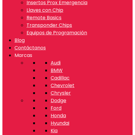
Insertos Prox Emergencia
Llaves con Chip
Remote Basics
Transponder Chips
Equipos de Programación
Blog
Contáctanos
Marcas
Audi
BMW
Cadillac
Chevrolet
Chrysler
Dodge
Ford
Honda
Hyundai
Kia