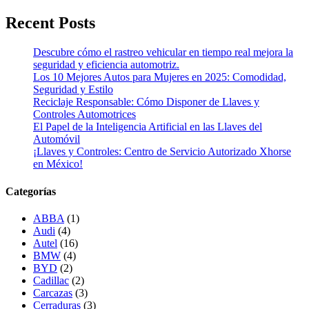
Recent Posts
Descubre cómo el rastreo vehicular en tiempo real mejora la
seguridad y eficiencia automotriz.
Los 10 Mejores Autos para Mujeres en 2025: Comodidad,
Seguridad y Estilo
Reciclaje Responsable: Cómo Disponer de Llaves y
Controles Automotrices
El Papel de la Inteligencia Artificial en las Llaves del
Automóvil
¡Llaves y Controles: Centro de Servicio Autorizado Xhorse
en México!
Categorías
ABBA
(1)
Audi
(4)
Autel
(16)
BMW
(4)
BYD
(2)
Cadillac
(2)
Carcazas
(3)
Cerraduras
(3)