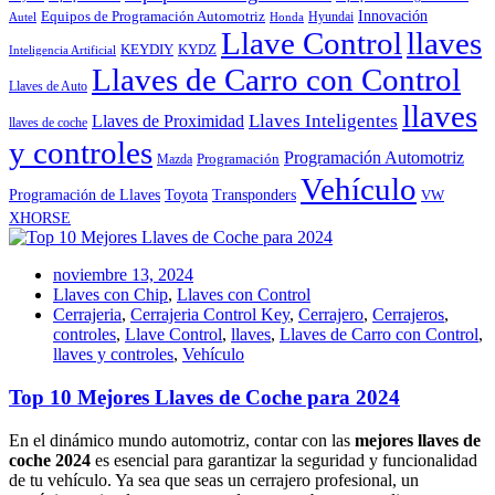
Innovación
Equipos de Programación Automotriz
Hyundai
Autel
Honda
Llave Control
llaves
KEYDIY
KYDZ
Inteligencia Artificial
Llaves de Carro con Control
Llaves de Auto
llaves
Llaves Inteligentes
Llaves de Proximidad
llaves de coche
y controles
Programación Automotriz
Programación
Mazda
Vehículo
Toyota
Programación de Llaves
Transponders
VW
XHORSE
noviembre 13, 2024
Llaves con Chip
,
Llaves con Control
Cerrajeria
,
Cerrajeria Control Key
,
Cerrajero
,
Cerrajeros
,
controles
,
Llave Control
,
llaves
,
Llaves de Carro con Control
,
llaves y controles
,
Vehículo
Top 10 Mejores Llaves de Coche para 2024
En el dinámico mundo automotriz, contar con las
mejores llaves de
coche 2024
es esencial para garantizar la seguridad y funcionalidad
de tu vehículo. Ya sea que seas un cerrajero profesional, un