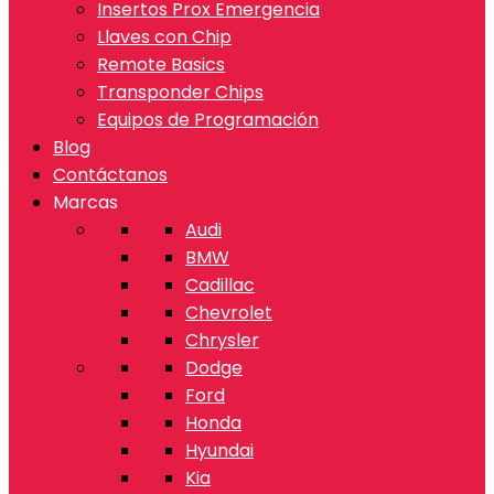
Insertos Prox Emergencia
Llaves con Chip
Remote Basics
Transponder Chips
Equipos de Programación
Blog
Contáctanos
Marcas
Audi
BMW
Cadillac
Chevrolet
Chrysler
Dodge
Ford
Honda
Hyundai
Kia