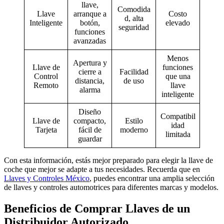
llave,
Comodida
Llave
arranque a
Costo
d, alta
Inteligente
botón,
elevado
seguridad
funciones
avanzadas
Menos
Apertura y
Llave de
funciones
cierre a
Facilidad
Control
que una
distancia,
de uso
Remoto
llave
alarma
inteligente
Diseño
Compatibil
Llave de
compacto,
Estilo
idad
Tarjeta
fácil de
moderno
limitada
guardar
Con esta información, estás mejor preparado para elegir la llave de
coche que mejor se adapte a tus necesidades. Recuerda que en
Llaves y Controles México
, puedes encontrar una amplia selección
de llaves y controles automotrices para diferentes marcas y modelos.
Beneficios de Comprar Llaves de un
Distribuidor Autorizado