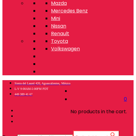
Mazda
Mercedes Benz
Mini
Nissan
Renault
Toyota
Volkswagen
Sierra del Laurel 420, Aguascalientes, México
L-V 9:00AM-5:00PM PDT
449 389 41 67
0
No products in the cart.