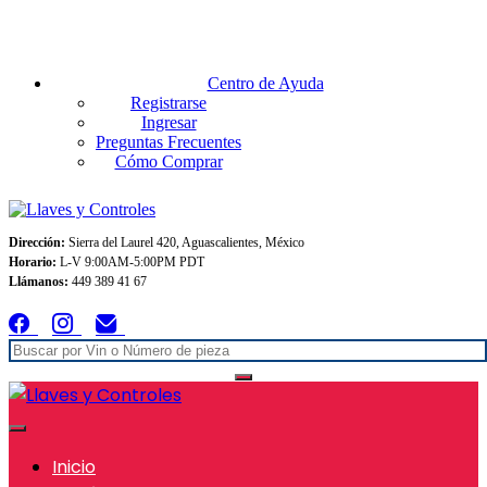
Envios GRATIS A TODO MEXICO en pedidos superiores $999
Centro de Ayuda
Registrarse
Ingresar
Preguntas Frecuentes
Cómo Comprar
Dirección:
Sierra del Laurel 420, Aguascalientes, México
Horario:
L-V 9:00AM-5:00PM PDT
Llámanos:
449 389 41 67
Inicio