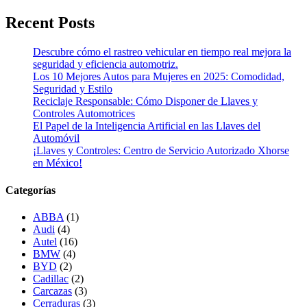
Recent Posts
Descubre cómo el rastreo vehicular en tiempo real mejora la
seguridad y eficiencia automotriz.
Los 10 Mejores Autos para Mujeres en 2025: Comodidad,
Seguridad y Estilo
Reciclaje Responsable: Cómo Disponer de Llaves y
Controles Automotrices
El Papel de la Inteligencia Artificial en las Llaves del
Automóvil
¡Llaves y Controles: Centro de Servicio Autorizado Xhorse
en México!
Categorías
ABBA
(1)
Audi
(4)
Autel
(16)
BMW
(4)
BYD
(2)
Cadillac
(2)
Carcazas
(3)
Cerraduras
(3)