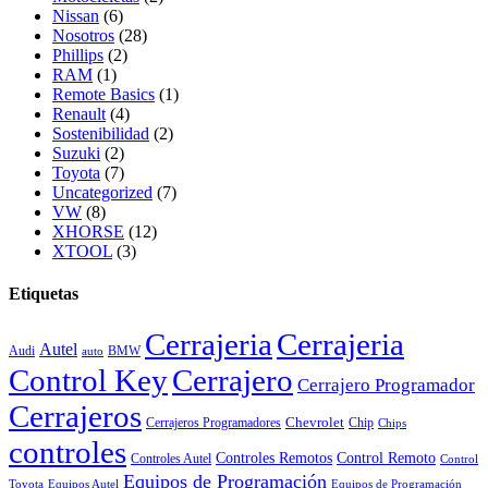
Nissan
(6)
Nosotros
(28)
Phillips
(2)
RAM
(1)
Remote Basics
(1)
Renault
(4)
Sostenibilidad
(2)
Suzuki
(2)
Toyota
(7)
Uncategorized
(7)
VW
(8)
XHORSE
(12)
XTOOL
(3)
Etiquetas
Cerrajeria
Cerrajeria
Autel
Audi
BMW
auto
Control Key
Cerrajero
Cerrajero Programador
Cerrajeros
Chevrolet
Cerrajeros Programadores
Chip
Chips
controles
Controles Remotos
Control Remoto
Controles Autel
Control
Equipos de Programación
Toyota
Equipos Autel
Equipos de Programación